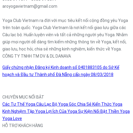
aroyogavietnam@gmail.com
Yoga Club Vietnam ra đời với mục tiêu kết nối cộng đồng yêu Yoga
trên toàn quốc. Yoga Club Vietnam là nơi kết nối giao lưu giữa các
Câu lạc bộ. Huấn luyện viên và tất cả những người yêu Yoga. Nhằm
giúp mọi người dễ dàng tìm kiếm những thông tin về Yoga, kết nối,
giao lưu, học hỏi, chia sẻ những kinh nghiệm, kiến thức về Yoga.
CÔNG TY TNHH TM DV & DL DANAVA
Giấy chứng nhận Đăng ký Kinh doanh số 0401883105 do Sở Kế
hoạch và Đầu tư Thành phố Đà Nẵng cấp ngày 08/03/2018
CHUYÊN MỤC NỔI BẬT
Các Tư Thế Yoga
Câu Lạc Bộ Yoga
Góc Chia Sẻ
Kiến Thức Yoga
Kinh Nghiệm Tập Yoga
Lợi Ích Của Yoga
Sự Kiện Nổi Bật
Thiền
Yoga
Yoga Love
HỖ TRỢ KHÁCH HÀNG