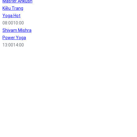
Master Ankush
Kiều Trang
Yoga Hot
08:00
10:00
Shivam Mishra
Power Yoga
13:00
14:00
“ Tôi đến với yoga là sự tình cờ, dù không say mê bất cứ môn thể thao
nào và ý thức về sự cần thiết phải tập một môn thể thao để duy trì sức
khỏe ”