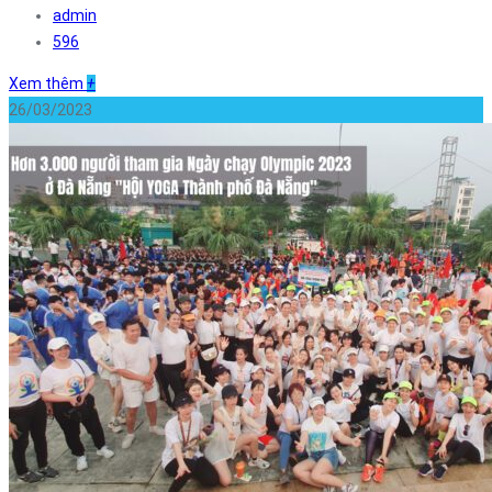
admin
596
Xem thêm
+
26/03/2023