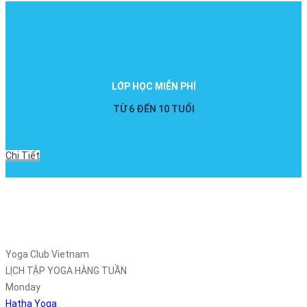
LỚP HỌC MIỄN PHÍ
TỪ 6 ĐẾN 10 TUỔI
Chi Tiết
Yoga Club Vietnam
LỊCH TẬP YOGA HÀNG TUẦN
Monday
Hatha Yoga