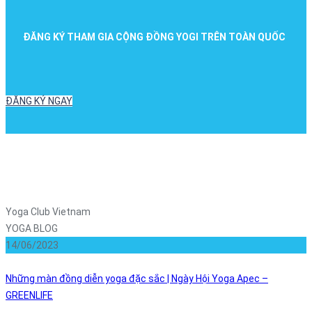
ĐĂNG KÝ THAM GIA CỘNG ĐỒNG YOGI TRÊN TOÀN QUỐC
ĐĂNG KÝ NGAY
Yoga Club Vietnam
YOGA BLOG
14/06/2023
Những màn đồng diễn yoga đặc sắc | Ngày Hội Yoga Apec –
GREENLIFE