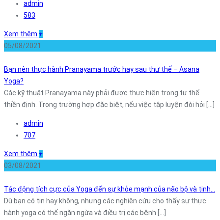
admin
583
Xem thêm
+
05/08/2021
Bạn nên thực hành Pranayama trước hay sau thư thế – Asana
Yoga?
Các kỹ thuật Pranayama này phải được thực hiện trong tư thế
thiền định. Trong trường hợp đặc biệt, nếu việc tập luyện đòi hỏi [...]
admin
707
Xem thêm
+
03/08/2021
Tác động tích cực của Yoga đến sự khỏe mạnh của não bộ và tinh…
Dù bạn có tin hay không, nhưng các nghiên cứu cho thấy sự thực
hành yoga có thể ngăn ngừa và điều trị các bệnh [...]