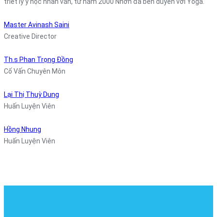
triết lý y học nhân văn, từ năm 2000 Nhơn đã bén duyên với Yoga.
Master Avinash Saini
Creative Director
Th.s Phan Trọng Đồng
Cố Vấn Chuyên Môn
Lại Thị Thuỳ Dung
Huấn Luyện Viên
Hồng Nhung
Huấn Luyện Viên