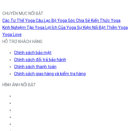
CHUYÊN MỤC NỔI BẬT
Các Tư Thế Yoga
Câu Lạc Bộ Yoga
Góc Chia Sẻ
Kiến Thức Yoga
Kinh Nghiệm Tập Yoga
Lợi Ích Của Yoga
Sự Kiện Nổi Bật
Thiền
Yoga
Yoga Love
HỖ TRỢ KHÁCH HÀNG
Chính sách bảo mật
Chính sách đổi trả bảo hành
Chính sách thanh toán
Chính sách giao hàng và kiểm tra hàng
HÌNH ẢNH NỔI BẬT