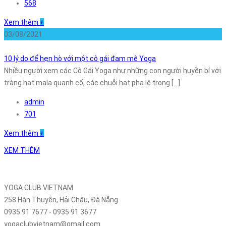
568
Xem thêm
+
03/08/2021
10 lý do để hẹn hò với một cô gái đam mê Yoga
Nhiều người xem các Cô Gái Yoga như những con người huyền bí với
tràng hạt mala quanh cổ, các chuỗi hạt pha lê trong [...]
admin
701
Xem thêm
+
XEM THÊM
YOGA CLUB VIETNAM
258 Hàn Thuyên, Hải Châu, Đà Nẵng
0935 91 7677 - 0935 91 3677
yogaclubvietnam@gmail.com