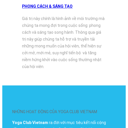
PHONG CÁCH & SÁNG TẠO
Giá trị này chính là hình ảnh về môi trường mà
chúng ta mong đợi trong cuộc sống: phong
cách và sáng tạo song hành. Thông qua giá
trị này giúp chúng ta hỗ trợ và truyền tải
những mong muốn của hội viên, thể hiện sự
cởi mở, mới mẻ, suy nghĩ tiến bộ và tăng
niềm hứng khởi vào cuộc sống thường nhật
của hội viên.
NHỮNG HOẠT ĐỘNG CỦA YOGA CLUB VIETNAM
Yoga Club Vietnam
ra đời với mục tiêu kết nối cộng