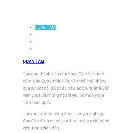
TẠI SAO CHỌN YOGA CLUB VIETNAM?
QUAN TÂM
CÔNG BẰNG
VƯỢT TRỘI
PHONG CÁCH & SÁNG TẠO
QUAN TÂM
Tạo cho thành viên của Yoga Club Vietnam
cảm giác được thấu hiểu và thoải mái thông
qua sự kết nối giữa các câu lạc bộ, huấn luyện
viên yoga và những người yêu bộ môn yoga
trên toàn quốc.
Tạo môi trường năng động, chuyên nghiệp,
đạo đức đó là cơ hội phát triển cho mỗi thành
viên trong diễn đàn.