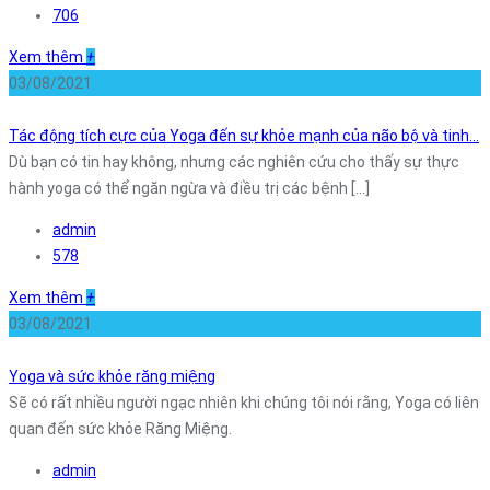
706
Xem thêm
+
03/08/2021
Tác động tích cực của Yoga đến sự khỏe mạnh của não bộ và tinh…
Dù bạn có tin hay không, nhưng các nghiên cứu cho thấy sự thực
hành yoga có thể ngăn ngừa và điều trị các bệnh [...]
admin
578
Xem thêm
+
03/08/2021
Yoga và sức khỏe răng miệng
Sẽ có rất nhiều người ngạc nhiên khi chúng tôi nói rằng, Yoga có liên
quan đến sức khỏe Răng Miệng.
admin