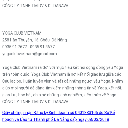
CÔNG TY TNHH TM DV & DL DANAVA
258 Hàn Thuyên, Hải Châu, Đà Nẵng
0935 91 7677 - 0935 91 7677
danavavietnam@gmail.com
YOGA CLUB VIETNAM
258 Hàn Thuyên, Hải Châu, Đà Nẵng
0935 91 7677 - 0935 91 3677
yogaclubvietnam@gmail.com
Yoga Club Vietnam ra đời với mục tiêu kết nối cộng đồng yêu Yoga
trên toàn quốc. Yoga Club Vietnam là nơi kết nối giao lưu giữa các
Câu lạc bộ. Huấn luyện viên và tất cả những người yêu Yoga. Nhằm
giúp mọi người dễ dàng tìm kiếm những thông tin về Yoga, kết nối,
giao lưu, học hỏi, chia sẻ những kinh nghiệm, kiến thức về Yoga.
CÔNG TY TNHH TM DV & DL DANAVA
Giấy chứng nhận Đăng ký Kinh doanh số 0401883105 do Sở Kế
hoạch và Đầu tư Thành phố Đà Nẵng cấp ngày 08/03/2018