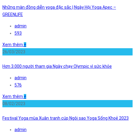
Những màn đồng diễn yoga đặc sắc | Ngày Hội Yoga Apec –
GREENLIFE
admin
593
Xem thêm
+
26/03/2023
Hơn 3.000 người tham gia Ngày chạy Olympic vì sức khỏe
admin
576
Xem thêm
+
08/02/2023
Festival Yoga mùa Xuân tranh cúp Ngôi sao Yoga Sống Khoẻ 2023
admin