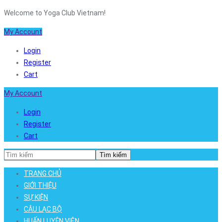
Welcome to Yoga Club Vietnam!
My Account
Login
Register
Cart
My Account
Login
Register
Cart
Tìm kiếm
TRANG CHỦ
GIỚI THIỆU
SỰ KIỆN
CÂU LẠC BỘ
HUẤN LUYỆN VIÊN