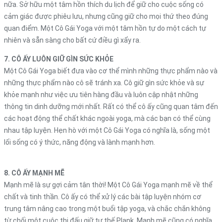
nữa. Sở hữu một tâm hồn thích du lịch để giữ cho cuộc sống có
cảm giác được phiêu lưu, nhưng cũng giữ cho mọi thứ theo đúng
quan điểm. Một Cô Gái Yoga với một tâm hồn tự do một cách tự
nhiên và sẵn sàng cho bất cứ điều gì xẩy ra.
7. CÔ ẤY LUÔN GIỮ GÌN SỨC KHỎE
Một Cô Gái Yoga biết đưa vào cơ thể mình những thực phẩm nào và
những thực phẩm nào cô sẽ tránh xa. Cô giữ gìn sức khỏe và sự
khỏe mạnh như việc ưu tiên hàng đầu và luôn cập nhật những
thông tin dinh dưỡng mới nhất. Rất có thể cô ấy cũng quan tâm đến
các hoạt động thể chất khác ngoài yoga, mà các bạn có thể cùng
nhau tập luyện. Hẹn hò với một Cô Gái Yoga có nghĩa là, sống một
lối sống có ý thức, năng động và lành mạnh hơn.
8. CÔ ẤY MẠNH MẼ
Mạnh mẽ là sự gợi cảm tân thời! Một Cô Gái Yoga mạnh mẽ về thể
chất và tinh thần. Cô ấy có thể xử lý các bài tập luyện nhóm cơ
trung tâm nâng cao trong một buổi tập yoga, và chắc chắn không
từ chối một cuộc thi đấu giữ tư thế Plank. Mạnh mẽ cũng có nghĩa