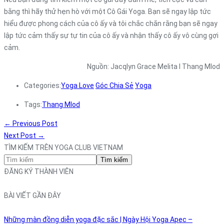
bằng thì hãy thử hẹn hò với một Cô Gái Yoga. Bạn sẽ ngay lập tức
hiểu được phong cách của cô ấy và tôi chắc chắn rằng bạn sẽ ngay
lập tức cảm thấy sự tự tin của cô ấy và nhận thấy cô ấy vô cùng gợi
cảm.
Nguồn: Jacqlyn Grace Melita l Thang Mlod
Categories:
Yoga Love
Góc Chia Sẻ
Yoga
Tags:
Thang Mlod
←
Previous Post
Next Post
→
TÌM KIẾM TRÊN YOGA CLUB VIETNAM
Tìm kiếm
ĐĂNG KÝ THÀNH VIÊN
BÀI VIẾT GẦN ĐÂY
Những màn đồng diễn yoga đặc sắc | Ngày Hội Yoga Apec –