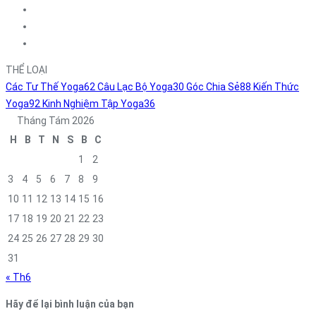
THỂ LOẠI
Các Tư Thế Yoga
62
Câu Lạc Bộ Yoga
30
Góc Chia Sẻ
88
Kiến Thức
Yoga
92
Kinh Nghiệm Tập Yoga
36
Tháng Tám 2026
H
B
T
N
S
B
C
1
2
3
4
5
6
7
8
9
10
11
12
13
14
15
16
17
18
19
20
21
22
23
24
25
26
27
28
29
30
31
« Th6
Hãy để lại bình luận của bạn