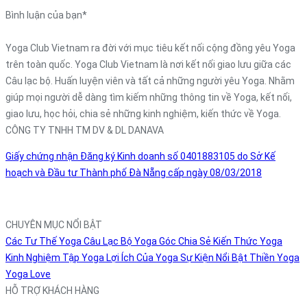
Bình luận của bạn
*
Yoga Club Vietnam ra đời với mục tiêu kết nối cộng đồng yêu Yoga
trên toàn quốc. Yoga Club Vietnam là nơi kết nối giao lưu giữa các
Câu lạc bộ. Huấn luyện viên và tất cả những người yêu Yoga. Nhằm
giúp mọi người dễ dàng tìm kiếm những thông tin về Yoga, kết nối,
giao lưu, học hỏi, chia sẻ những kinh nghiệm, kiến thức về Yoga.
CÔNG TY TNHH TM DV & DL DANAVA
Giấy chứng nhận Đăng ký Kinh doanh số 0401883105 do Sở Kế
hoạch và Đầu tư Thành phố Đà Nẵng cấp ngày 08/03/2018
CHUYÊN MỤC NỔI BẬT
Các Tư Thế Yoga
Câu Lạc Bộ Yoga
Góc Chia Sẻ
Kiến Thức Yoga
Kinh Nghiệm Tập Yoga
Lợi Ích Của Yoga
Sự Kiện Nổi Bật
Thiền
Yoga
Yoga Love
HỖ TRỢ KHÁCH HÀNG