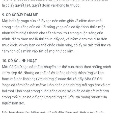
là cô ấy quyết liệt, quyết đoán và không lệ thuộc.
9. CÔ ẤY ĐẦY ĐAM MÊ
Một bài tập yoga của cô ấy tạo nên cảm giác về niềm đam mê
trong cuộc sống của cô. Lối sống yoga của cô ấy đánh thức một
nhận thức nhiệt thành cho tất cả mọi thứ trong cuộc sống của
mình. Niềm đam mê là thứ thúc đẩy cô, và niềm đam mê đưa đến
mục đích. Vì vậy, bạn có thể chắc chắn rằng, cô ấy sẽ đặt trái tim và
tâm hồn của mình vào tất cả mọi thứ cô làm.
10. CÔ ẤY LINH HOẠT
Một Cô Gái Yoga có thể di chuyển cơ thể của mình theo những cách
thức đẹp đẽ. Nhưng cơ thể cô ấy không những thích ứng và linh
hoạt mà còn linh hoạt với những gì cuộc đời xô đẩy. Một Cô Gái
Yoga có tâm hồn cởi mở và luôn chào đón những trải nghiệm và cơ
hội mới. Linh hoạt trong cuộc sống cũng sẽ khiến cô ấy cởi mở hơn
trong mối quan hệ để đáp ứng những nhu cầu và mong muốn của
người bạn đời.
Nếu bạn đang tìm kiếm một cô gái đầy đam mê, tích cực và cân