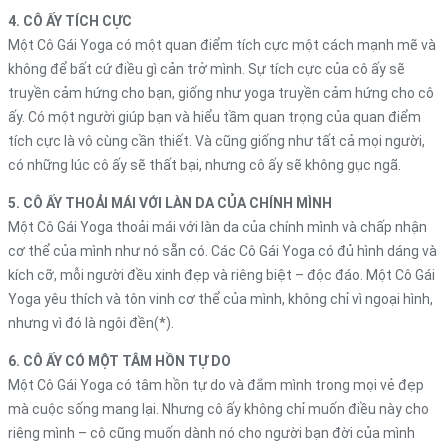
4. CÔ ẤY TÍCH CỰC
Một Cô Gái Yoga có một quan điểm tích cực một cách mạnh mẽ và
không để bất cứ điều gì cản trở mình. Sự tích cực của cô ấy sẽ
truyền cảm hứng cho bạn, giống như yoga truyền cảm hứng cho cô
ấy. Có một người giúp bạn và hiểu tầm quan trọng của quan điểm
tích cực là vô cùng cần thiết. Và cũng giống như tất cả mọi người,
có những lúc cô ấy sẽ thất bại, nhưng cô ấy sẽ không gục ngã.
5. CÔ ẤY THOẢI MÁI VỚI LÀN DA CỦA CHÍNH MÌNH
Một Cô Gái Yoga thoải mái với làn da của chính mình và chấp nhận
cơ thể của mình như nó sẵn có. Các Cô Gái Yoga có đủ hình dáng và
kích cỡ, mỗi người đều xinh đẹp và riêng biệt – độc đáo. Một Cô Gái
Yoga yêu thích và tôn vinh cơ thể của mình, không chỉ vì ngoại hình,
nhưng vì đó là ngôi đền(*).
6. CÔ ẤY CÓ MỘT TÂM HỒN TỰ DO
Một Cô Gái Yoga có tâm hồn tự do và đắm mình trong mọi vẻ đẹp
mà cuộc sống mang lại. Nhưng cô ấy không chỉ muốn điều này cho
riêng mình – cô cũng muốn dành nó cho người bạn đời của mình