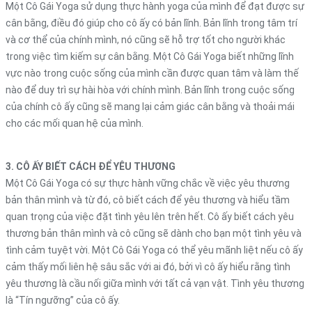
Một Cô Gái Yoga sử dụng thực hành yoga của mình để đạt được sự
cân bằng, điều đó giúp cho cô ấy có bản lĩnh. Bản lĩnh trong tâm trí
và cơ thể của chính mình, nó cũng sẽ hỗ trợ tốt cho người khác
trong việc tìm kiếm sự cân bằng. Một Cô Gái Yoga biết những lĩnh
vực nào trong cuộc sống của mình cần được quan tâm và làm thế
nào để duy trì sự hài hòa với chính mình. Bản lĩnh trong cuộc sống
của chính cô ấy cũng sẽ mang lại cảm giác cân bằng và thoải mái
cho các mối quan hệ của mình.
3. CÔ ẤY BIẾT CÁCH ĐỂ YÊU THƯƠNG
Một Cô Gái Yoga có sự thực hành vững chắc về việc yêu thương
bản thân mình và từ đó, cô biết cách để yêu thương và hiểu tầm
quan trọng của việc đặt tình yêu lên trên hết. Cô ấy biết cách yêu
thương bản thân mình và cô cũng sẽ dành cho bạn một tình yêu và
tình cảm tuyệt vời. Một Cô Gái Yoga có thể yêu mãnh liệt nếu cô ấy
cảm thấy mối liên hệ sâu sắc với ai đó, bởi vì cô ấy hiểu rằng tình
yêu thương là cầu nối giữa mình với tất cả vạn vật. Tình yêu thương
là “Tín ngưỡng” của cô ấy.