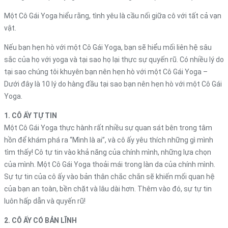
Một Cô Gái Yoga hiểu rằng, tình yêu là cầu nối giữa cô với tất cả vạn
vật.
Nếu bạn hẹn hò với một Cô Gái Yoga, bạn sẽ hiểu mối liên hệ sâu
sắc của họ với yoga và tại sao họ lại thực sự quyến rũ. Có nhiều lý do
tại sao chúng tôi khuyên bạn nên hẹn hò với một Cô Gái Yoga –
Dưới đây là 10 lý do hàng đầu tại sao bạn nên hẹn hò với một Cô Gái
Yoga.
1. CÔ ẤY TỰ TIN
Một Cô Gái Yoga thực hành rất nhiều sự quan sát bên trong tâm
hồn để khám phá ra “Mình là ai”, và cô ấy yêu thích những gì mình
tìm thấy! Cô tự tin vào khả năng của chính mình, những lựa chọn
của mình. Một Cô Gái Yoga thoải mái trong làn da của chính mình.
Sự tự tin của cô ấy vào bản thân chắc chắn sẽ khiến mối quan hệ
của bạn an toàn, bền chặt và lâu dài hơn. Thêm vào đó, sự tự tin
luôn hấp dẫn và quyến rũ!
2. CÔ ẤY CÓ BẢN LĨNH