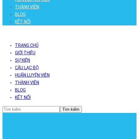
THÀNH VIÊN
BLOG
KẾT NỐI
TRANG CHỦ
GIỚI THIỆU
SỰ KIỆN
CÂU LẠC BỘ
HUẤN LUYỆN VIÊN
THÀNH VIÊN
BLOG
KẾT NỐI
Tìm kiếm