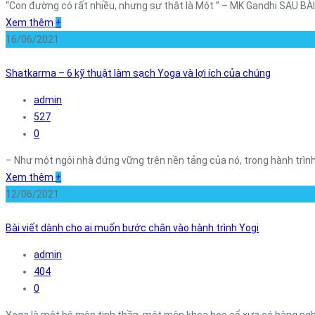
“Con đường có rất nhiều, nhưng sự thật là Một ” – MK Gandhi SAU B
Xem thêm
+
16/06/2021
Shatkarma – 6 kỹ thuật làm sạch Yoga và lợi ích của chúng
admin
527
0
– Như một ngôi nhà đứng vững trên nền tảng của nó, trong hành trình 
Xem thêm
+
12/06/2021
Bài viết dành cho ai muốn bước chân vào hành trình Yogi
admin
404
0