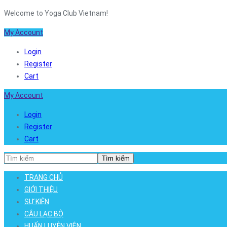
Welcome to Yoga Club Vietnam!
My Account
Login
Register
Cart
My Account
Login
Register
Cart
Tìm kiếm
TRANG CHỦ
GIỚI THIỆU
SỰ KIỆN
CÂU LẠC BỘ
HUẤN LUYỆN VIÊN