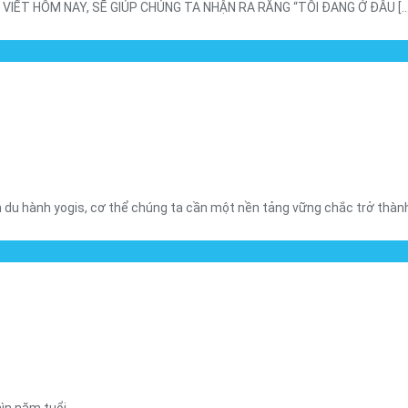
ÀI VIẾT HÔM NAY, SẼ GIÚP CHÚNG TA NHẬN RA RẰNG “TÔI ĐANG Ở ĐÂU [...
du hành yogis, cơ thể chúng ta cần một nền tảng vững chắc trở thành [