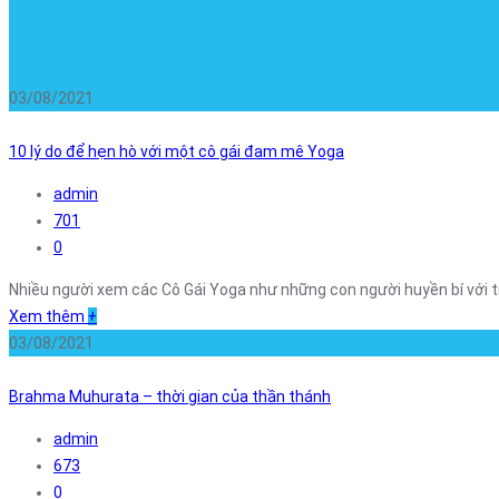
03/08/2021
10 lý do để hẹn hò với một cô gái đam mê Yoga
admin
701
0
Nhiều người xem các Cô Gái Yoga như những con người huyền bí với tràn
Xem thêm
+
03/08/2021
Brahma Muhurata – thời gian của thần thánh
admin
673
0