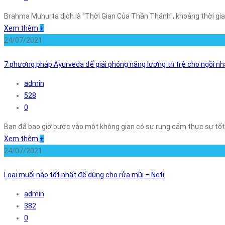
Brahma Muhurta dịch là "Thời Gian Của Thần Thánh", khoảng thời gia
Xem thêm
+
24/07/2021
7 phương pháp Ayurveda để giải phóng năng lương trì trệ cho ngồi n
admin
528
0
Bạn đã bao giờ bước vào một không gian có sự rung cảm thực sự tốt
Xem thêm
+
24/07/2021
Loại muối nào tốt nhất để dùng cho rửa mũi – Neti
admin
382
0