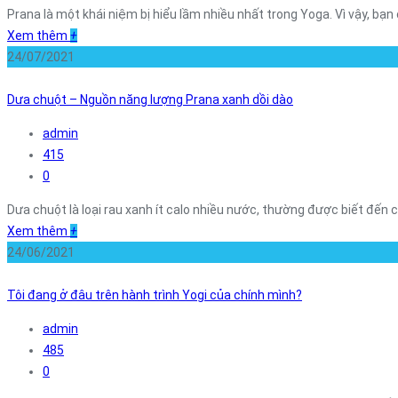
Prana là một khái niệm bị hiểu lầm nhiều nhất trong Yoga. Vì vậy, bạn 
Xem thêm
+
24/07/2021
Dưa chuột – Nguồn năng lượng Prana xanh dồi dào
admin
415
0
Dưa chuột là loại rau xanh ít calo nhiều nước, thường được biết đến c
Xem thêm
+
24/06/2021
Tôi đang ở đâu trên hành trình Yogi của chính mình?
admin
485
0