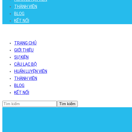
THÀNH VIÊN
BLOG
KẾT NỐI
TRANG CHỦ
GIỚI THIỆU
SỰ KIỆN
CÂU LẠC BỘ
HUẤN LUYỆN VIÊN
THÀNH VIÊN
BLOG
KẾT NỐI
Tìm kiếm