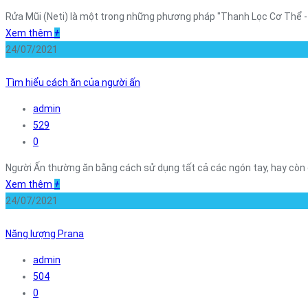
Rửa Mũi (Neti) là một trong những phương pháp "Thanh Lọc Cơ Thể 
Xem thêm
+
24/07/2021
Tìm hiểu cách ăn của người ấn
admin
529
0
Người Ấn thường ăn bằng cách sử dụng tất cả các ngón tay, hay còn g
Xem thêm
+
24/07/2021
Năng lượng Prana
admin
504
0