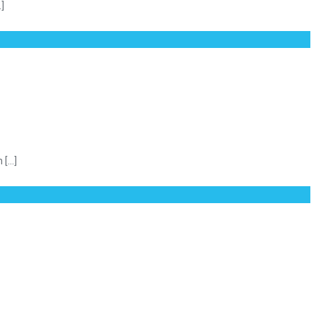
]
...]