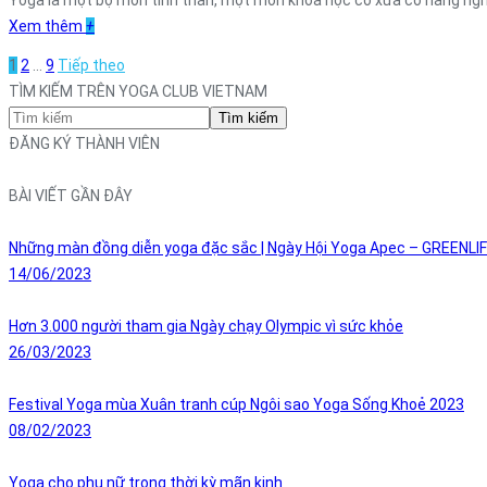
Yoga là một bộ môn tinh thần, một môn khoa học cổ xưa có hàng ngh
Xem thêm
+
1
2
…
9
Tiếp theo
TÌM KIẾM TRÊN YOGA CLUB VIETNAM
Tìm kiếm
ĐĂNG KÝ THÀNH VIÊN
BÀI VIẾT GẦN ĐÂY
Những màn đồng diễn yoga đặc sắc | Ngày Hội Yoga Apec – GREENLI
14/06/2023
Hơn 3.000 người tham gia Ngày chạy Olympic vì sức khỏe
26/03/2023
Festival Yoga mùa Xuân tranh cúp Ngôi sao Yoga Sống Khoẻ 2023
08/02/2023
Yoga cho phụ nữ trong thời kỳ mãn kinh