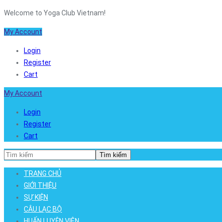
Welcome to Yoga Club Vietnam!
My Account
Login
Register
Cart
My Account
Login
Register
Cart
Tìm kiếm
TRANG CHỦ
GIỚI THIỆU
SỰ KIỆN
CÂU LẠC BỘ
HUẤN LUYỆN VIÊN