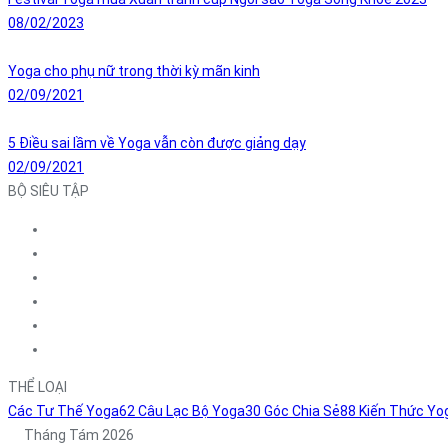
08/02/2023
Yoga cho phụ nữ trong thời kỳ mãn kinh
02/09/2021
5 Điều sai lầm về Yoga vẫn còn được giảng dạy
02/09/2021
BỘ SIÊU TẬP
THỂ LOẠI
Các Tư Thế Yoga
62
Câu Lạc Bộ Yoga
30
Góc Chia Sẻ
88
Kiến Thức Yo
Tháng Tám 2026