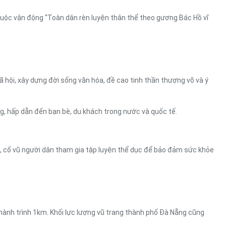
 cuộc vận động “Toàn dân rèn luyện thân thể theo gương Bác Hồ vĩ
xã hội, xây dựng đời sống văn hóa, đề cao tinh thần thượng võ và ý
g, hấp dẫn đến bạn bè, du khách trong nước và quốc tế.
n, cổ vũ người dân tham gia tập luyện thể dục để bảo đảm sức khỏe
hành trình 1km. Khối lực lượng vũ trang thành phố Đà Nẵng cũng