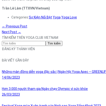
Trần Lê Lâm (TTXVN/Vietnam)
Categories:
Sự Kiện Nổi Bật
Yoga
Yoga Love
←
Previous Post
Next Post
→
TÌM KIẾM TRÊN YOGA CLUB VIETNAM
Tìm kiếm
ĐĂNG KÝ THÀNH VIÊN
BÀI VIẾT GẦN ĐÂY
Những màn đồng diễn yoga đặc sắc | Ngày Hội Yoga Apec – GREENLI
14/06/2023
Hơn 3.000 người tham gia Ngày chạy Olympic vì sức khỏe
26/03/2023
Festival Yoga mùa Xuân tranh cúp Ngôi sao Yoga Sống Khoẻ 2023