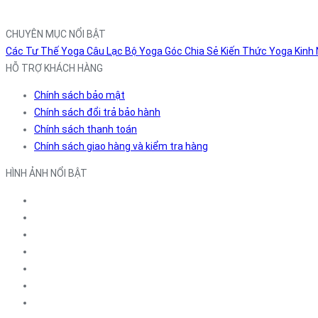
CHUYÊN MỤC NỔI BẬT
Các Tư Thế Yoga
Câu Lạc Bộ Yoga
Góc Chia Sẻ
Kiến Thức Yoga
Kinh
HỖ TRỢ KHÁCH HÀNG
Chính sách bảo mật
Chính sách đổi trả bảo hành
Chính sách thanh toán
Chính sách giao hàng và kiểm tra hàng
HÌNH ẢNH NỔI BẬT