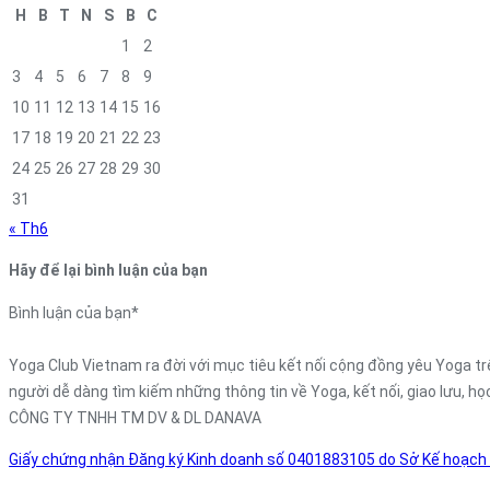
H
B
T
N
S
B
C
1
2
3
4
5
6
7
8
9
10
11
12
13
14
15
16
17
18
19
20
21
22
23
24
25
26
27
28
29
30
31
« Th6
Hãy để lại bình luận của bạn
Bình luận của bạn
*
Yoga Club Vietnam ra đời với mục tiêu kết nối cộng đồng yêu Yoga trê
người dễ dàng tìm kiếm những thông tin về Yoga, kết nối, giao lưu, họ
CÔNG TY TNHH TM DV & DL DANAVA
Giấy chứng nhận Đăng ký Kinh doanh số 0401883105 do Sở Kế hoạch