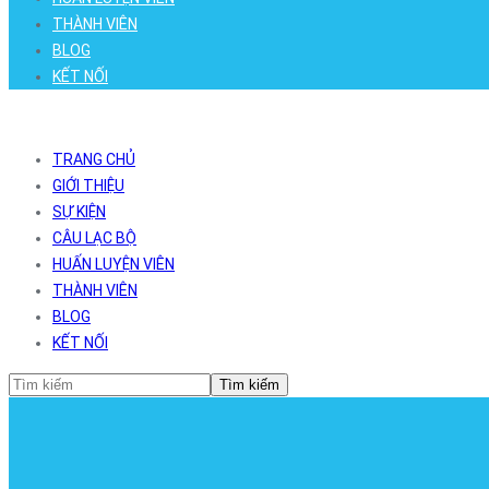
THÀNH VIÊN
BLOG
KẾT NỐI
TRANG CHỦ
GIỚI THIỆU
SỰ KIỆN
CÂU LẠC BỘ
HUẤN LUYỆN VIÊN
THÀNH VIÊN
BLOG
KẾT NỐI
Tìm kiếm