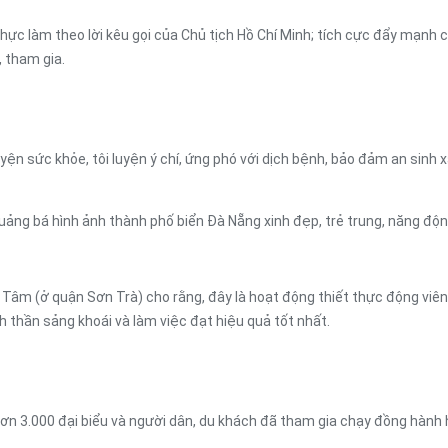
thực làm theo lời kêu gọi của Chủ tịch Hồ Chí Minh; tích cực đẩy mạnh
 tham gia.
uyện sức khỏe, tôi luyện ý chí, ứng phó với dịch bệnh, bảo đảm an sinh 
ảng bá hình ảnh thành phố biển Đà Nẵng xinh đẹp, trẻ trung, năng độn
 Tâm (ở quận Sơn Trà) cho rằng, đây là hoạt động thiết thực động viê
h thần sảng khoái và làm việc đạt hiệu quả tốt nhất.
ơn 3.000 đại biểu và người dân, du khách đã tham gia chạy đồng hành 