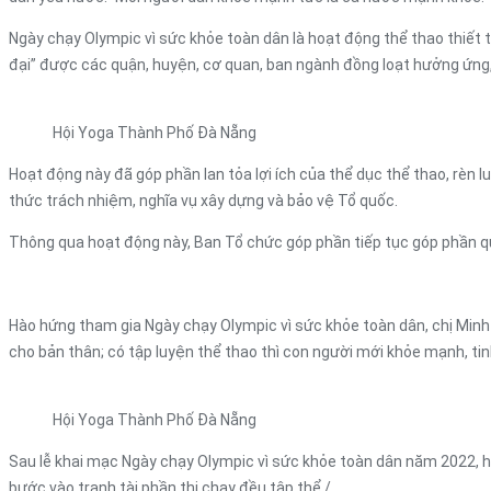
Ngày chạy Olympic vì sức khỏe toàn dân là hoạt động thể thao thiết 
đại” được các quận, huyện, cơ quan, ban ngành đồng loạt hưởng ứng,
Hội Yoga Thành Phố Đà Nẵng
Hoạt động này đã góp phần lan tỏa lợi ích của thể dục thể thao, rèn l
thức trách nhiệm, nghĩa vụ xây dựng và bảo vệ Tổ quốc.
Thông qua hoạt động này, Ban Tổ chức góp phần tiếp tục góp phần qu
Hào hứng tham gia Ngày chạy Olympic vì sức khỏe toàn dân, chị Minh
cho bản thân; có tập luyện thể thao thì con người mới khỏe mạnh, tin
Hội Yoga Thành Phố Đà Nẵng
Sau lễ khai mạc Ngày chạy Olympic vì sức khỏe toàn dân năm 2022, h
bước vào tranh tài phần thi chạy đều tập thể./.