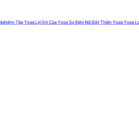
 Nghiệm Tập Yoga
Lợi Ích Của Yoga
Sự Kiện Nổi Bật
Thiền
Yoga
Yoga L