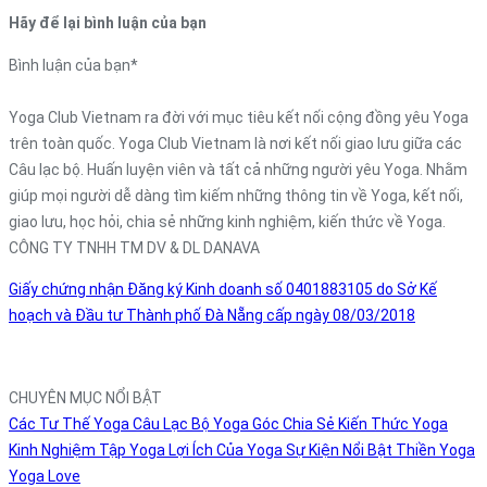
Hãy để lại bình luận của bạn
Bình luận của bạn
*
Yoga Club Vietnam ra đời với mục tiêu kết nối cộng đồng yêu Yoga
trên toàn quốc. Yoga Club Vietnam là nơi kết nối giao lưu giữa các
Câu lạc bộ. Huấn luyện viên và tất cả những người yêu Yoga. Nhằm
giúp mọi người dễ dàng tìm kiếm những thông tin về Yoga, kết nối,
giao lưu, học hỏi, chia sẻ những kinh nghiệm, kiến thức về Yoga.
CÔNG TY TNHH TM DV & DL DANAVA
Giấy chứng nhận Đăng ký Kinh doanh số 0401883105 do Sở Kế
hoạch và Đầu tư Thành phố Đà Nẵng cấp ngày 08/03/2018
CHUYÊN MỤC NỔI BẬT
Các Tư Thế Yoga
Câu Lạc Bộ Yoga
Góc Chia Sẻ
Kiến Thức Yoga
Kinh Nghiệm Tập Yoga
Lợi Ích Của Yoga
Sự Kiện Nổi Bật
Thiền
Yoga
Yoga Love