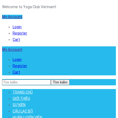
Welcome to Yoga Club Vietnam!
My Account
Login
Register
Cart
My Account
Login
Register
Cart
Tìm kiếm
TRANG CHỦ
GIỚI THIỆU
SỰ KIỆN
CÂU LẠC BỘ
HUẤN LUYỆN VIÊN