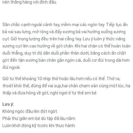
nên thẳng hàng với đỉnh đầu.
Săn chắc cạnh ngoài cánh tay, mềm mại các ngón tay. Tiếp tục ấn
bả vai sau lưng, mở rộng và đẩy xương bả vai hướng xuống xương
cụt. Giữ trọng lượng đều trên hai cẳng tay. Lưu ý luôn ý thức nâng
xương cụt lên cao hướng về gót chân. Khi hai chân có thể hoàn toàn
duỗi thẳng, duy trì độ dãn duỗi phần thân dưới, bằng cách ấn chặt
gót đến tận xương bàn chân gần ngón cái, duỗi cơ đùi trong dài hơn
đùi ngoài.
Giữ tư thế khoảng 10 nhịp thở hoặc lâu hơn nếu có thể. Thở ra,
thoát khỏi thế, đừng để vai sụp,hai chân chạm sàn cùng một lúc, hạ
thấp và đưa hông về gót, nghỉ ngơi ở tư thế em bé.
Lưu ý:
Không ngóc đầu lên đột ngột.
Phải thư giãn em bé dù tập đã lâu năm.
Luôn khởi động kỹ trước khi thực hành.