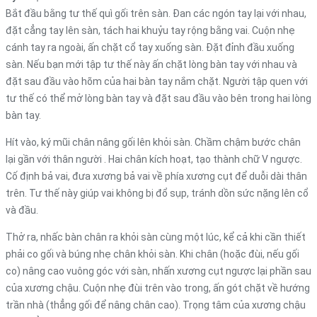
Bắt đầu bằng tư thế quì gối trên sàn. Đan các ngón tay lại với nhau,
đặt cẳng tay lên sàn, tách hai khuỷu tay rộng bằng vai. Cuộn nhẹ
cánh tay ra ngoài, ấn chặt cổ tay xuống sàn. Đặt đỉnh đầu xuống
sàn. Nếu bạn mới tập tư thế này ấn chặt lòng bàn tay với nhau và
đặt sau đầu vào hõm của hai bàn tay nắm chặt. Người tập quen với
tư thế có thể mở lòng bàn tay và đặt sau đầu vào bên trong hai lòng
bàn tay.
Hít vào, ký mũi chân nâng gối lên khỏi sàn. Chầm chậm bước chân
lại gần với thân người . Hai chân kích hoạt, tạo thành chữ V ngược.
Cố định bả vai, đưa xương bả vai về phía xương cụt để duỗi dài thân
trên. Tư thế này giúp vai không bị đổ sụp, tránh dồn sức nặng lên cổ
và đầu.
Thở ra, nhấc bàn chân ra khỏi sàn cùng một lúc, kể cả khi cần thiết
phải co gối và búng nhẹ chân khỏi sàn. Khi chân (hoặc đùi, nếu gối
co) nâng cao vuông góc với sàn, nhấn xương cụt ngược lại phần sau
của xương chậu. Cuộn nhẹ đùi trên vào trong, ấn gót chặt về hướng
trần nhà (thẳng gối để nâng chân cao). Trọng tâm của xương chậu