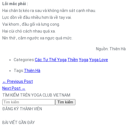
Lỗi mắc phải :
Hai chân bị kéo ra sau và không nằm sát cạnh nhau.
Lực dồn về đầu nhiều hơn là về tay vai.
Vai khom , đầu gối và lưng cong.
Hai cùi chỏ cách nhau quá xa.
Nín thở , cằm ngước xa ngực quá mức.
Nguồn: Thiên Hà
Categories:
Các Tư Thế Yoga
Thiền
Yoga
Yoga Love
Tags:
Thiên Hà
←
Previous Post
Next Post
→
TÌM KIẾM TRÊN YOGA CLUB VIETNAM
Tìm kiếm
ĐĂNG KÝ THÀNH VIÊN
BÀI VIẾT GẦN ĐÂY