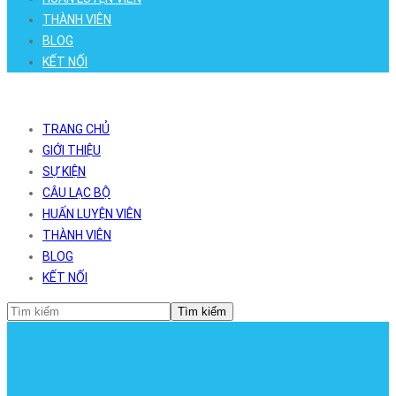
THÀNH VIÊN
BLOG
KẾT NỐI
TRANG CHỦ
GIỚI THIỆU
SỰ KIỆN
CÂU LẠC BỘ
HUẤN LUYỆN VIÊN
THÀNH VIÊN
BLOG
KẾT NỐI
Tìm kiếm