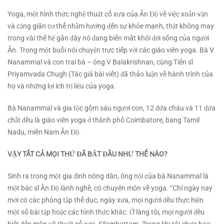
Yoga, một hình thức nghệ thuật cổ xưa của Ấn Độ về việc xoắn-vặn
và căng giãn cơ thể nhằm hướng đến sự khỏe mạnh, thật không may
trong vài thế hệ gần đây nó đang biến mất khỏi đời sống của người
Ấn. Trong một buổi nói chuyện trực tiếp với các giáo viên yoga. Bà V
Nanammal và con trai bà – ông V Balakrishnan, cùng Tiến sĩ
Priyamvada Chugh (Tác giả bài viết) đã thảo luận về hành trình của
họ và những lợi ích trị liệu của yoga.
Bà Nanammal và gia tộc gồm sáu người con, 12 đứa cháu và 11 đứa
chắt đều là giáo viên yoga ở thành phố Coimbatore, bang Tamil
Nadu, miền Nam Ấn Độ.
VẬY TẤT CẢ MỌI THỨ ĐÃ BẮT ĐẦU NHƯ THẾ NÀO?
Sinh ra trong một gia đình nông dân, ông nội của bà Nanammal là
một bác sĩ Ấn Độ lành nghề, có chuyên môn về yoga. “Chỉ ngày nay
mới có các phòng tập thể dục, ngày xưa, mọi người đều thực hiện
một số bài tập hoặc các hình thức khác. Ở làng tôi, mọi người đều