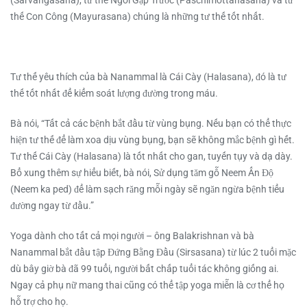
(Sarvangasana), tư thế Ngồi Gập Trước (Paschimottanasana) và tư
thế Con Công (Mayurasana) chúng là những tư thế tốt nhất.
Tư thế yêu thích của bà Nanammal là Cái Cày (Halasana), đó là tư
thế tốt nhất để kiểm soát lượng đường trong máu.
Bà nói, “Tất cả các bệnh bắt đầu từ vùng bụng. Nếu bạn có thể thực
hiện tư thế để làm xoa dịu vùng bụng, bạn sẽ không mắc bệnh gì hết.
Tư thế Cái Cày (Halasana) là tốt nhất cho gan, tuyến tụy và dạ dày.
Bổ xung thêm sự hiểu biết, bà nói, Sử dụng tăm gỗ Neem Ấn Độ
(Neem ka ped) để làm sạch răng mỗi ngày sẽ ngăn ngừa bệnh tiểu
đường ngay từ đầu.”
Yoga dành cho tất cả mọi người – ông Balakrishnan và bà
Nanammal bắt đầu tập Đứng Bằng Đầu (Sirsasana) từ lúc 2 tuổi mặc
dù bây giờ bà đã 99 tuổi, người bất chấp tuổi tác không giống ai.
Ngay cả phụ nữ mang thai cũng có thể tập yoga miễn là cơ thể họ
hỗ trợ cho họ.