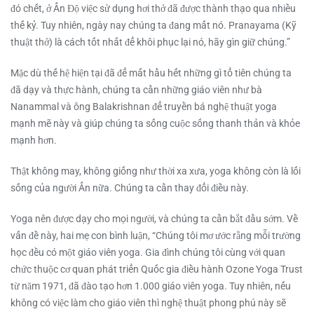
đó chết, ở Ấn Độ việc sử dụng hơi thở đã được thành thạo qua nhiều
thế kỷ. Tuy nhiên, ngày nay chúng ta đang mất nó. Pranayama (Kỹ
thuật thở) là cách tốt nhất để khôi phục lại nó, hãy gìn giữ chúng.”
Mặc dù thế hệ hiện tại đã để mất hầu hết những gì tổ tiên chúng ta
đã dạy và thực hành, chúng ta cần những giáo viên như bà
Nanammal và ông Balakrishnan để truyền bá nghệ thuật yoga
mạnh mẽ này và giúp chúng ta sống cuộc sống thanh thản và khỏe
mạnh hơn.
Thật không may, không giống như thời xa xưa, yoga không còn là lối
sống của người Ấn nữa. Chúng ta cần thay đổi điều này.
Yoga nên được dạy cho mọi người, và chúng ta cần bắt đầu sớm. Về
vấn đề này, hai mẹ con bình luận, “Chúng tôi mơ ước rằng mỗi trường
học đều có một giáo viên yoga. Gia đình chúng tôi cùng với quan
chức thuộc cơ quan phát triển Quốc gia điều hành Ozone Yoga Trust
từ năm 1971, đã đào tạo hơn 1.000 giáo viên yoga. Tuy nhiên, nếu
không có việc làm cho giáo viên thì nghệ thuật phong phú này sẽ