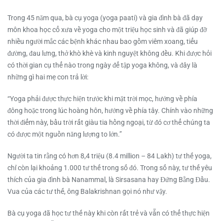
Trong 45 năm qua, bà cụ yoga (yoga paati) và gia đình bà đã dạy
môn khoa học cổ xưa về yoga cho một triệu học sinh và đã giúp đỡ
nhiều người mắc các bệnh khác nhau bao gồm viêm xoang, tiểu
đường, đau lưng, thở khò khè và kinh nguyệt không đều. Khi được hỏi
có thời gian cụ thể nào trong ngày để tập yoga không, và đây là
những gì hai mẹ con trả lời:
“Yoga phải được thực hiện trước khi mặt trời mọc, hướng về phía
đông hoặc trong lúc hoàng hôn, hướng về phía tây. Chính vào những
thời điểm này, bầu trời rất giàu tia hồng ngoại, từ đó cơ thể chúng ta
có được một nguồn năng lượng to lớn.”
Người ta tin rằng có hơn 8,4 triệu (8.4 million – 84 Lakh) tư thế yoga,
chỉ còn lại khoảng 1.000 tư thế trong số đó. Trong số này, tư thế yêu
thích của gia đình bà Nanammal, là Sirsasana hay Đứng Bằng Đầu.
Vua của các tư thế, ông Balakrishnan gọi nó như vậy.
Bà cụ yoga đã học tư thế này khi còn rất trẻ và vẫn có thể thực hiện