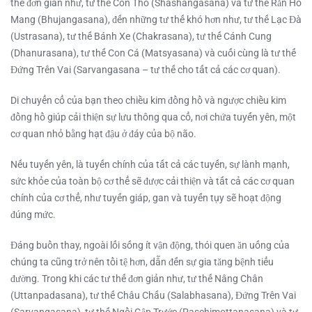
thế đơn giản như, tư thế Con Thỏ (Shashangasana) và tư thế Rắn Hổ
Mang (Bhujangasana), đến những tư thế khó hơn như, tư thế Lạc Đà
(Ustrasana), tư thế Bánh Xe (Chakrasana), tư thế Cánh Cung
(Dhanurasana), tư thế Con Cá (Matsyasana) và cuối cùng là tư thế
Đứng Trên Vai (Sarvangasana – tư thế cho tất cả các cơ quan).
Di chuyển cổ của bạn theo chiều kim đồng hồ và ngược chiều kim
đồng hồ giúp cải thiện sự lưu thông qua cổ, nơi chứa tuyến yên, một
cơ quan nhỏ bằng hạt đậu ở đáy của bộ não.
Nếu tuyến yên, là tuyến chính của tất cả các tuyến, sự lành mạnh,
sức khỏe của toàn bộ cơ thể sẽ được cải thiện và tất cả các cơ quan
chính của cơ thể, như tuyến giáp, gan và tuyến tụy sẽ hoạt động
đúng mức.
Đáng buồn thay, ngoài lối sống ít vận động, thói quen ăn uống của
chúng ta cũng trở nên tồi tệ hơn, dẫn đến sự gia tăng bệnh tiểu
đường. Trong khi các tư thế đơn giản như, tư thế Nâng Chân
(Uttanpadasana), tư thế Châu Chấu (Salabhasana), Đứng Trên Vai