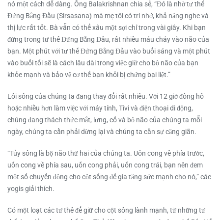
nó một cách dễ dàng. Ông Balakrishnan chia sẻ, “Đó là nhờ tư thế
Đứng Bằng Đầu (Sirsasana) mà mẹ tôi có trí nhớ, khả năng nghe và
thị lực rất tốt. Bà vẫn có thể xâu một sợi chỉ trong vài giây. Khi bạn
đứng trong tư thế Đứng Bằng Đầu, rất nhiều máu chảy vào não của
bạn. Một phút với tư thế Đứng Bằng Đầu vào buổi sáng và một phút
vào buổi tối sẽ là cách lâu dài trong việc giữ cho bộ não của bạn
khỏe mạnh và bảo vệ cơ thể bạn khỏi bị chứng bại liệt.”
Lối sống của chúng ta đang thay đổi rất nhiều. Với 12 giờ đồng hồ
hoặc nhiều hơn làm việc với máy tính, Tivi và điện thoại di động,
chúng đang thách thức mắt, lưng, cổ và bộ não của chúng ta mỗi
ngày, chúng ta cần phải dừng lại và chúng ta cần sự căng giãn.
“Tủy sống là bộ não thứ hai của chúng ta. Uốn cong về phía trước,
uốn cong về phía sau, uốn cong phải, uốn cong trái, bạn nên đem
một số chuyển động cho cột sống để gia tăng sức mạnh cho nó,” các
yogis giải thích.
Có một loạt các tư thế để giữ cho cột sống lành mạnh, từ những tư