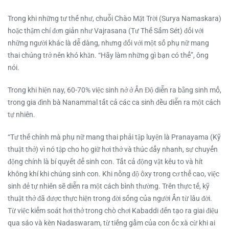
Trong khi những tư thế như, chuỗi Chào Mặt Trời (Surya Namaskara)
hoặc thậm chí đơn giản như Vajrasana (Tư Thế Sấm Sét) đối với
những người khác là dễ dàng, nhưng đối với một số phụ nữ mang
thai chúng trở nên khó khăn. “Hãy làm những gì bạn có thể”, ông
nói.
Trong khi hiện nay, 60-70% việc sinh nở ở Ấn Độ diễn ra bằng sinh mổ,
trong gia đình bà Nanammal tất cả các ca sinh đều diễn ra một cách
tự nhiên.
“Tư thế chính mà phụ nữ mang thai phải tập luyện là Pranayama (Kỹ
thuật thở) vì nó tập cho họ giữ hơi thở và thúc đẩy nhanh, sự chuyển
động chính là bí quyết để sinh con. Tất cả động vật kêu to và hít
không khí khi chúng sinh con. Khi nồng độ ôxy trong cơ thể cao, việc
sinh đẻ tự nhiên sẽ diễn ra một cách bình thường. Trên thực tế, kỹ
thuật thở đã được thực hiện trong đời sống của người Ấn từ lâu đời.
Từ việc kiểm soát hơi thở trong chò chơi Kabaddi đến tạo ra giai điệu
qua sáo và kèn Nadaswaram, từ tiếng gầm của con ốc xà cừ khi ai