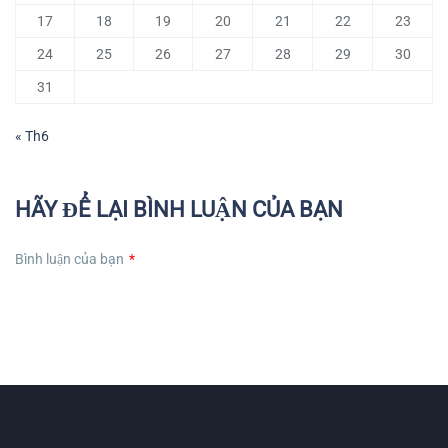
17
18
19
20
21
22
23
24
25
26
27
28
29
30
31
« Th6
HÃY ĐỂ LẠI BÌNH LUẬN CỦA BẠN
Bình luận của bạn
*