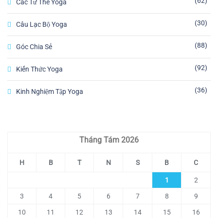
62
Các Tư Thế Yoga
30
Câu Lạc Bộ Yoga
88
Góc Chia Sẻ
92
Kiến Thức Yoga
36
Kinh Nghiệm Tập Yoga
Tháng Tám 2026
H
B
T
N
S
B
C
1
2
3
4
5
6
7
8
9
10
11
12
13
14
15
16