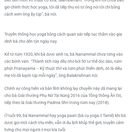
biết đến môn võ thuật cổ xưa, Silambattam. Trong khi tôi chưa bao
giờ chính thức học yoga, tôi đã tiếp thu nó từ ông nội tôi chỉ bằng
cách xem ông ấy tập”, bà nói.
Truyền thống học yoga bằng cách quan sát tiếp tục thấm vào gia
đình bà cho đến tận ngày nay.
Kể từ năm 1920, khi bà được sinh ra, bà Nanammal chưa từng vào
các bệnh viện. “Thành tích này đều nhờ bởi 50 tư thế độc đáo, năm
phút Pranayama – Kỹ thuật thở và năm phút thiền định, đó là điều
mẹ tôi đã luyện tập mỗi ngày”, ông Balakrishnan nói.
Chính sự cống hiến và bản lĩnh không lay chuyển này đã mang lại
cho bà Giải thưởng Phụ Nữ Tài Năng 2016 của Tổng thống Ấn Độ,
tiếp theo là Giải thưởng Padma Shri trong năm nay (2018).
Ở tuổi 99, bà Nanammal hay yoga paati (bà cụ yoga ở Tamil) khi bà
được gọi một cách trìu mến, vẫn đi du lịch khắp thế giới, truyền cảm
hứng cho mọi người ở mọi lứa tuổi.