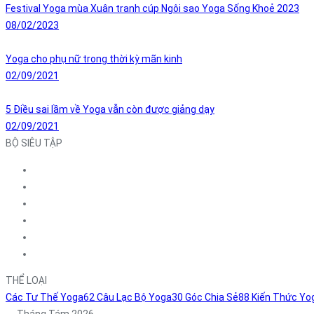
Festival Yoga mùa Xuân tranh cúp Ngôi sao Yoga Sống Khoẻ 2023
08/02/2023
Yoga cho phụ nữ trong thời kỳ mãn kinh
02/09/2021
5 Điều sai lầm về Yoga vẫn còn được giảng dạy
02/09/2021
BỘ SIÊU TẬP
THỂ LOẠI
Các Tư Thế Yoga
62
Câu Lạc Bộ Yoga
30
Góc Chia Sẻ
88
Kiến Thức Yo
Tháng Tám 2026