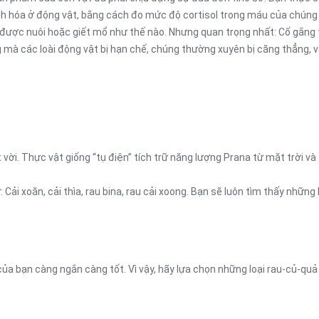
nh hóa ở động vật, bằng cách đo mức độ cortisol trong máu của chúng 
nó được nuôi hoặc giết mổ như thế nào. Nhưng quan trọng nhất: Cố gắng 
ng mà các loài động vật bị hạn chế, chúng thường xuyên bị căng thẳng, 
i. Thực vật giống “tụ điện” tích trữ năng lượng Prana từ mặt trời và 
Cải xoăn, cải thìa, rau bina, rau cải xoong. Bạn sẽ luôn tìm thấy những 
ủa bạn càng ngắn càng tốt. Vì vậy, hãy lựa chọn những loại rau-củ-quả