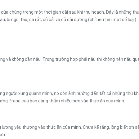
a của chúng trong một thời gian dài sau khi thu hoạch. Đây là những t
ậu, bí ngô, táo, cà rốt, củ cải và củ cải đường (chỉ nêu tên một số loại).
sống và không cần nấu. Trong trường hợp phải nấu thì không nên nấu quá
g người xung quanh mình, nó còn ảnh hưởng đến tất cả những thứ khác.
lượng Prana của bạn càng thấm nhiều hơn vào thức ăn của mình.
g lượng yêu thương vào thức ăn của mình. Chưa kể rằng, lòng biết ơn s
ơn.