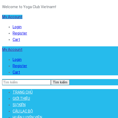
Welcome to Yoga Club Vietnam!
My Account
Login
Register
Cart
My Account
Login
Register
Cart
Tìm kiếm
TRANG CHỦ
GIỚI THIỆU
SỰ KIỆN
CÂU LẠC BỘ
HUẤN LUYỆN VIÊN