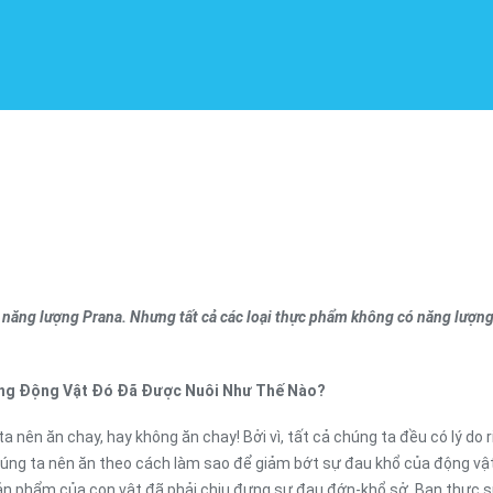
năng lượng Prana. Nhưng tất cả các loại thực phẩm không có năng lượng
hững Động Vật Đó Đã Được Nuôi Như Thế Nào?
a nên ăn chay, hay không ăn chay! Bởi vì, tất cả chúng ta đều có lý do
 chúng ta nên ăn theo cách làm sao để giảm bớt sự đau khổ của động vật
sản phẩm của con vật đã phải chịu đựng sự đau đớn-khổ sở. Bạn thực s