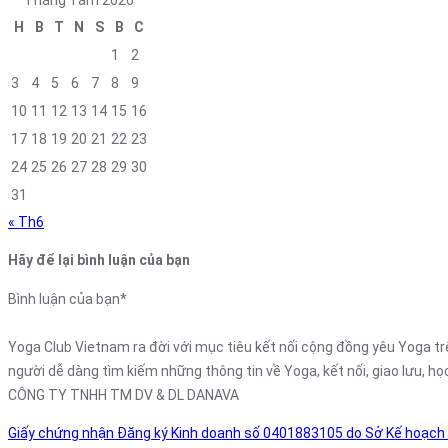
H
B
T
N
S
B
C
1
2
3
4
5
6
7
8
9
10
11
12
13
14
15
16
17
18
19
20
21
22
23
24
25
26
27
28
29
30
31
« Th6
Hãy để lại bình luận của bạn
Bình luận của bạn
*
Yoga Club Vietnam ra đời với mục tiêu kết nối cộng đồng yêu Yoga trê
người dễ dàng tìm kiếm những thông tin về Yoga, kết nối, giao lưu, họ
CÔNG TY TNHH TM DV & DL DANAVA
Giấy chứng nhận Đăng ký Kinh doanh số 0401883105 do Sở Kế hoạch