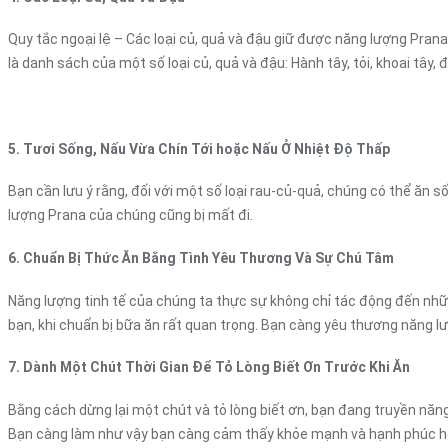
Quy tắc ngoại lệ – Các loại củ, quả và đậu giữ được năng lượng Pran
là danh sách của một số loại củ, quả và đậu: Hành tây, tỏi, khoai tây, đ
5. Tươi Sống, Nấu Vừa Chín Tới hoặc Nấu Ở Nhiệt Độ Thấp
Bạn cần lưu ý rằng, đối với một số loại rau-củ-quả, chúng có thể ăn 
lượng Prana của chúng cũng bị mất đi.
6. Chuẩn Bị Thức Ăn Bằng Tình Yêu Thương Và Sự Chú Tâm
Năng lượng tinh tế của chúng ta thực sự không chỉ tác động đến nhữn
bạn, khi chuẩn bị bữa ăn rất quan trọng. Bạn càng yêu thương năng 
7. Dành Một Chút Thời Gian Để Tỏ Lòng Biết Ơn Trước Khi Ăn
Bằng cách dừng lại một chút và tỏ lòng biết ơn, bạn đang truyền năn
Bạn càng làm như vậy bạn càng cảm thấy khỏe mạnh và hạnh phúc h