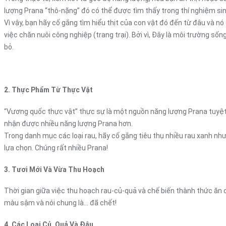
lượng Prana “thô-nặng” đó có thể được tìm thấy trong thí nghiệm si
Vì vậy, bạn hãy cố gắng tìm hiểu thịt của con vật đó đến từ đâu và 
việc chăn nuôi công nghiệp (trang trại). Bởi vì, Đây là môi trường số
bỏ.
2. Thực Phẩm Từ Thực Vật
“Vương quốc thực vật” thực sự là một nguồn năng lượng Prana tuyệt vờ
nhận được nhiều năng lượng Prana hơn.
Trong danh mục các loại rau, hãy cố gắng tiêu thụ nhiều rau xanh như: 
lựa chọn. Chúng rất nhiều Prana!
3. Tươi Mới Và Vừa Thu Hoạch
Thời gian giữa việc thu hoạch rau-củ-quả và chế biến thành thức ăn c
màu sậm và nói chung là… đã chết!
4. Các Loại Củ, Quả Và Đậu