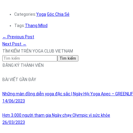
Categories:
Yoga
Góc Chia Sẻ
Tags:
Thang Mlod
←
Previous Post
Next Post
→
TÌM KIẾM TRÊN YOGA CLUB VIETNAM
Tìm kiếm
ĐĂNG KÝ THÀNH VIÊN
BÀI VIẾT GẦN ĐÂY
Những màn đồng diễn yoga đặc sắc | Ngày Hội Yoga Apec – GREENLI
14/06/2023
Hơn 3.000 người tham gia Ngày chạy Olympic vì sức khỏe
26/03/2023