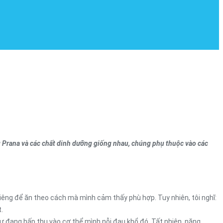
 Prana và các chất dinh dưỡng giống nhau, chúng phụ thuộc vào các
 riêng để ăn theo cách mà mình cảm thấy phù hợp. Tuy nhiên, tôi nghĩ:
.
ự đang hấp thụ vào cơ thể mình nỗi đau khổ đó. Tất nhiên, năng