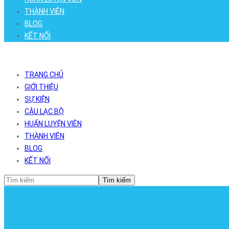
THÀNH VIÊN
BLOG
KẾT NỐI
TRANG CHỦ
GIỚI THIỆU
SỰ KIỆN
CÂU LẠC BỘ
HUẤN LUYỆN VIÊN
THÀNH VIÊN
BLOG
KẾT NỐI
Tìm kiếm