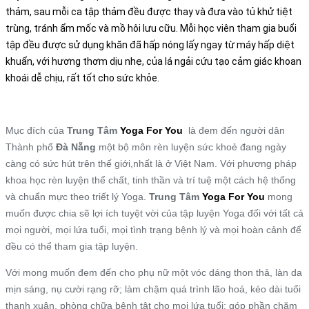
thảm, sau mỗi ca tập thảm đều được thay và đưa vào tủ khử tiệt
trùng, tránh ẩm mốc và mồ hôi lưu cữu. Mỗi học viên tham gia buổi
tập đều được sử dụng khăn đã hấp nóng lấy ngay từ máy hấp diệt
khuẩn, với hương thơm dịu nhẹ, của lá ngải cứu tạo cảm giác khoan
khoái dễ chịu, rất tốt cho sức khỏe.
Mục đích của
Trung Tâm
Yoga For You
là đem đến người dân
Thành phố
Đà Nẵng
một bộ môn rèn luyện sức khoẻ đang ngày
càng có sức hút trên thế giới,nhất là ở Việt Nam. Với phương pháp
khoa học rèn luyện thể chất, tinh thần và trí tuệ một cách hệ thống
và chuẩn mực theo triết lý Yoga.
Trung Tâm
Yoga For You
mong
muốn được chia sẽ lợi ích tuyệt vời của tập luyện Yoga đối với tất cả
mọi người, mọi lứa tuổi, mọi tình trạng bệnh lý và mọi hoàn cảnh để
đều có thể tham gia tập luyện.
Với mong muốn đem đến cho phụ nữ một vóc dáng thon thả, làn da
mịn sáng, nụ cười rạng rỡ; làm chậm quá trình lão hoá, kéo dài tuổi
thanh xuân, phòng chữa bệnh tật cho mọi lứa tuổi; góp phần chăm