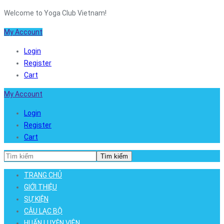
Welcome to Yoga Club Vietnam!
My Account
Login
Register
Cart
My Account
Login
Register
Cart
Tìm kiếm
TRANG CHỦ
GIỚI THIỆU
SỰ KIỆN
CÂU LẠC BỘ
HUẤN LUYỆN VIÊN