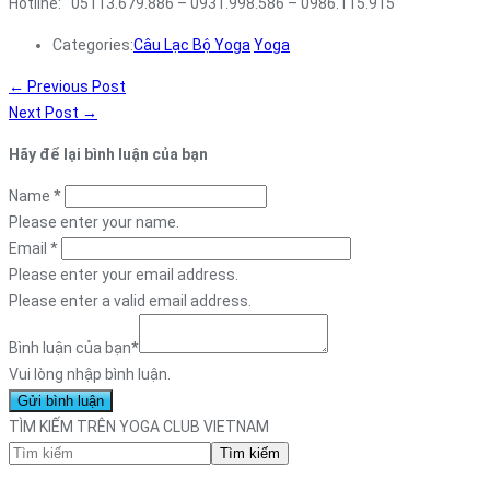
Hotline: 05113.679.886 – 0931.998.586 – 0986.115.915
Categories:
Câu Lạc Bộ Yoga
Yoga
←
Previous Post
Next Post
→
Hãy để lại bình luận của bạn
Name
*
Please enter your name.
Email
*
Please enter your email address.
Please enter a valid email address.
Bình luận của bạn
*
Vui lòng nhập bình luận.
TÌM KIẾM TRÊN YOGA CLUB VIETNAM
Tìm kiếm