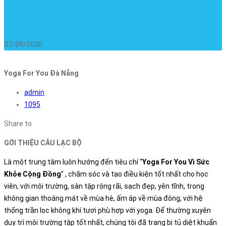
07/09/2020
Yoga For You Đà Nẵng
admin
1095
Share to
GỚI THIỆU CÂU LẠC BỘ
Là một trung tâm luôn hướng đến tiêu chí “
Yoga For You Vì Sức
Khỏe Cộng Đồng
”
, chăm sóc và tạo điều kiện tốt nhất cho học
viên, với môi trường, sàn tập rộng rãi, sạch đẹp, yên tĩnh, trong
không gian thoáng mát về mùa hè, ấm áp về mùa đông, với hệ
thống trần lọc không khí tươi phù hợp với yoga.
Để thường xuyên
duy trì môi trường tập tốt nhất, chúng tôi đã trang bị tủ diệt khuẩn