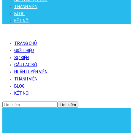
THÀNH VIÊN
BLOG
KẾT NỐI
TRANG CHỦ
GIỚI THIỆU
SỰ KIỆN
CÂU LẠC BỘ
HUẤN LUYỆN VIÊN
THÀNH VIÊN
BLOG
KẾT NỐI
Tìm kiếm