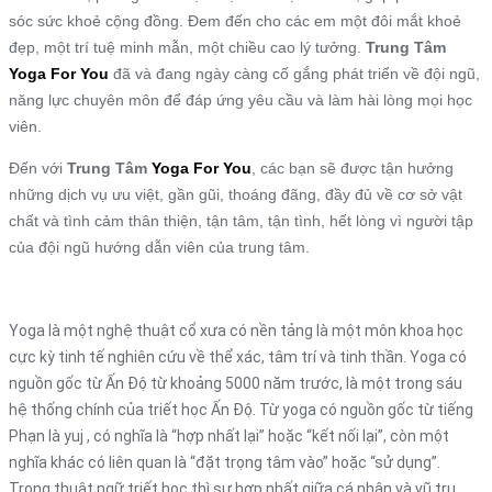
sóc sức khoẻ cộng đồng. Đem đến cho các em một đôi mắt khoẻ
đẹp, một trí tuệ minh mẫn, một chiều cao lý tưởng.
Trung Tâm
Yoga For You
đã và đang ngày càng cố gắng phát triển về đội ngũ,
năng lực chuyên môn để đáp ứng yêu cầu và làm hài lòng mọi học
viên.
Đến với
Trung Tâm
Yoga For You
, các bạn sẽ được tận hưởng
những dịch vụ ưu việt, gần gũi, thoáng đãng, đầy đủ về cơ sở vật
chất và tình cảm thân thiện, tận tâm, tận tình, hết lòng vì người tập
của đội ngũ hướng dẫn viên của trung tâm.
Yoga là một nghệ thuật cổ xưa có nền tảng là một môn khoa học
cực kỳ tinh tế nghiên cứu về thể xác, tâm trí và tinh thần. Yoga có
nguồn gốc từ Ấn Độ từ khoảng 5000 năm trước, là một trong sáu
hệ thống chính của triết học Ấn Độ. Từ yoga có nguồn gốc từ tiếng
Phạn là yuj , có nghĩa là “hợp nhất lại” hoặc “kết nối lại”, còn một
nghĩa khác có liên quan là “đặt trọng tâm vào” hoặc “sử dụng”.
Trong thuật ngữ triết học thì sự hợp nhất giữa cá nhân và vũ trụ