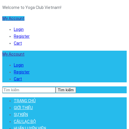
Welcome to Yoga Club Vietnam!
My Account
Login
Register
Cart
My Account
Login
Register
Cart
Tìm kiếm
TRANG CHỦ
GIỚI THIỆU
SỰ KIỆN
CÂU LẠC BỘ
HUẤN LUYỆN VIÊN