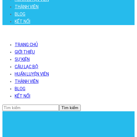
THÀNH VIÊN
BLOG
KẾT NỐI
TRANG CHỦ
GIỚI THIỆU
SỰ KIỆN
CÂU LẠC BỘ
HUẤN LUYỆN VIÊN
THÀNH VIÊN
BLOG
KẾT NỐI
Tìm kiếm