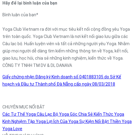
Hãy để lại bình luận của bạn
Bình luận của bạn
*
Yoga Club Vietnam ra đời với mục tiêu kết nối cộng đồng yêu Yoga
trên toàn quốc. Yoga Club Vietnam là nơi kết nối giao lưu giữa các
Câu lạc bộ. Huấn luyện viên và tất cả những người yêu Yoga. Nhằm
giúp mọi người dễ dàng tìm kiếm những thông tin về Yoga, kết nối,
giao lưu, học hỏi, chia sẻ những kinh nghiệm, kiến thức về Yoga.
CÔNG TY TNHH TM DV & DL DANAVA
Giấy chứng nhận Đăng ký Kinh doanh số 0401883105 do Sở Kế
hoạch và Đầu tư Thành phố Đà Nẵng cấp ngày 08/03/2018
CHUYÊN MỤC NỔI BẬT
Các Tư Thế Yoga
Câu Lạc Bộ Yoga
Góc Chia Sẻ
Kiến Thức Yoga
Kinh Nghiệm Tập Yoga
Lợi Ích Của Yoga
Sự Kiện Nổi Bật
Thiền
Yoga
Yoga Love