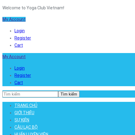
Welcome to Yoga Club Vietnam!
My Account
Login
Register
Cart
My Account
Login
Register
Cart
Tìm kiếm
TRANG CHỦ
GIỚI THIỆU
SỰ KIỆN
CÂU LẠC BỘ
HUẤN LUYỆN VIÊN