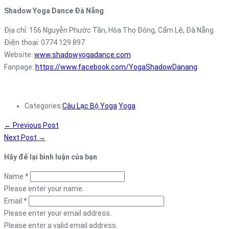
Shadow Yoga Dance Đà Nẵng
Địa chỉ:
156 Nguyễn Phước Tần, Hòa Thọ Đông, Cẩm Lệ, Đà Nẵng
Điện thoại:
0774 129 897
Website:
www.shadowyogadance.com
Fanpage:
https://www.facebook.com/YogaShadowDanang
Categories:
Câu Lạc Bộ Yoga
Yoga
←
Previous Post
Next Post
→
Hãy để lại bình luận của bạn
Name
*
Please enter your name.
Email
*
Please enter your email address.
Please enter a valid email address.