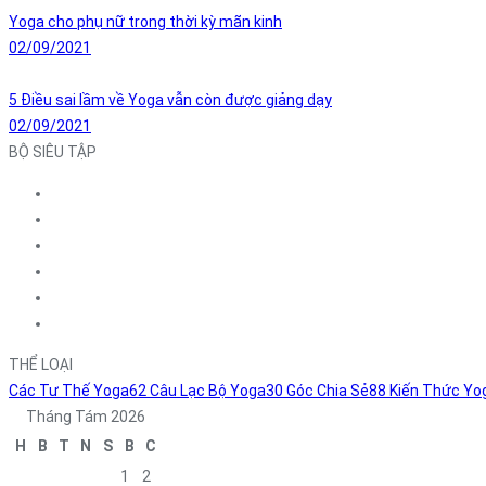
Yoga cho phụ nữ trong thời kỳ mãn kinh
02/09/2021
5 Điều sai lầm về Yoga vẫn còn được giảng dạy
02/09/2021
BỘ SIÊU TẬP
THỂ LOẠI
Các Tư Thế Yoga
62
Câu Lạc Bộ Yoga
30
Góc Chia Sẻ
88
Kiến Thức Yo
Tháng Tám 2026
H
B
T
N
S
B
C
1
2