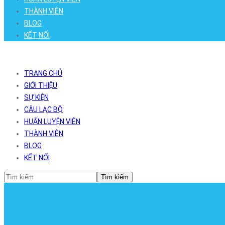
THÀNH VIÊN
BLOG
KẾT NỐI
TRANG CHỦ
GIỚI THIỆU
SỰ KIỆN
CÂU LẠC BỘ
HUẤN LUYỆN VIÊN
THÀNH VIÊN
BLOG
KẾT NỐI
Tìm kiếm