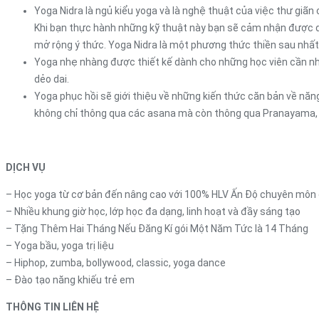
Yoga Nidra là ngủ kiểu yoga và là nghệ thuật của việc thư giãn
Khi bạn thực hành những kỹ thuật này bạn sẽ cảm nhận được dòn
mở rộng ý thức. Yoga Nidra là một phương thức thiền sau nhất, 
Yoga nhẹ nhàng được thiết kế dành cho những học viên cần nhữ
dẻo dai.
Yoga phục hồi sẽ giới thiệu về những kiến thức căn bản về năng
không chỉ thông qua các asana mà còn thông qua Pranayama, t
DỊCH VỤ
– Học yoga từ cơ bản đến nâng cao với 100% HLV Ấn Độ chuyên môn
– Nhiều khung giờ học, lớp học đa dạng, linh hoạt và đầy sáng tạo
– Tặng Thêm Hai Tháng Nếu Đăng Kí gói Một Năm Tức là 14 Tháng
– Yoga bầu, yoga trị liệu
– Hiphop, zumba, bollywood, classic, yoga dance
– Đào tạo năng khiếu trẻ em
THÔNG TIN LIÊN HỆ