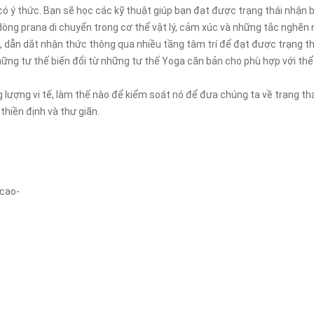
 có ý thức. Bạn sẽ học các kỹ thuật giúp bạn đạt được trạng thái nhận b
g prana di chuyển trong cơ thể vật lý, cảm xúc và những tắc nghẽn nă
dẫn dắt nhận thức thông qua nhiều tầng tâm trí để đạt được trạng thái
ng tư thế biến đổi từ những tư thế Yoga căn bản cho phù hợp với thể t
 lượng vi tế, làm thế nào để kiểm soát nó để đưa chúng ta về trạng thá
hiền định và thư giãn.
 cao-