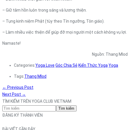
– Giữ tâm hồn luôn trong sáng và lương thiện.
– Tụng kinh niệm Phật (tùy theo Tín ngưỡng, Tôn giáo).
– Làm nhiều việc thiện để giúp đỡ mọi người một cách không vụ lợi.
Namaste!
Nguồn: Thang Mlod
Categories:
Yoga Love
Góc Chia Sẻ
Kiến Thức Yoga
Yoga
Tags:
Thang Mlod
←
Previous Post
Next Post
→
TÌM KIẾM TRÊN YOGA CLUB VIETNAM
Tìm kiếm
ĐĂNG KÝ THÀNH VIÊN
BÀI VIẾT GẦN ĐÂY