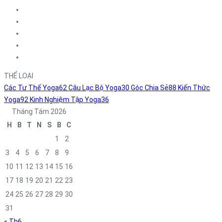
THỂ LOẠI
Các Tư Thế Yoga
62
Câu Lạc Bộ Yoga
30
Góc Chia Sẻ
88
Kiến Thức
Yoga
92
Kinh Nghiệm Tập Yoga
36
Tháng Tám 2026
H
B
T
N
S
B
C
1
2
3
4
5
6
7
8
9
10
11
12
13
14
15
16
17
18
19
20
21
22
23
24
25
26
27
28
29
30
31
« Th6