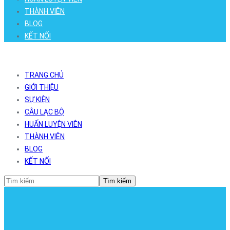
THÀNH VIÊN
BLOG
KẾT NỐI
TRANG CHỦ
GIỚI THIỆU
SỰ KIỆN
CÂU LẠC BỘ
HUẤN LUYỆN VIÊN
THÀNH VIÊN
BLOG
KẾT NỐI
Tìm kiếm