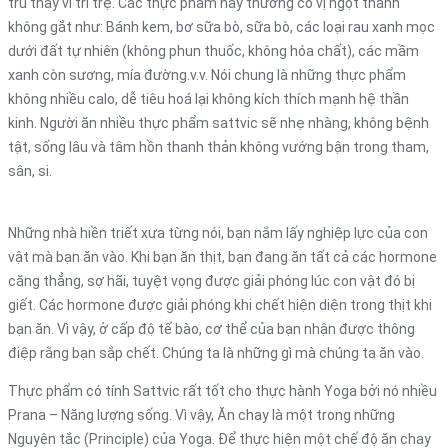
tru thay vì trì trệ. Các thực phẩm này thường có vị ngọt thanh
không gắt như: Bánh kem, bơ sữa bò, sữa bò, các loại rau xanh mọc
dưới đất tự nhiên (không phun thuốc, không hóa chất), các mầm
xanh còn sương, mía đường.v.v. Nói chung là những thực phẩm
không nhiều calo, dễ tiêu hoá lại không kích thích mạnh hệ thần
kinh. Người ăn nhiều thực phẩm sattvic sẽ nhẹ nhàng, không bệnh
tật, sống lâu và tâm hồn thanh thản không vướng bận trong tham,
sân, si.
Những nhà hiền triết xưa từng nói, bạn nắm lấy nghiệp lực của con
vật mà bạn ăn vào. Khi bạn ăn thịt, bạn đang ăn tất cả các hormone
căng thẳng, sợ hãi, tuyệt vọng được giải phóng lúc con vật đó bị
giết. Các hormone được giải phóng khi chết hiện diện trong thịt khi
bạn ăn. Vì vậy, ở cấp độ tế bào, cơ thể của bạn nhận được thông
điệp rằng bạn sắp chết. Chúng ta là những gì mà chúng ta ăn vào.
Thực phẩm có tính Sattvic rất tốt cho thực hành Yoga bởi nó nhiều
Prana – Năng lượng sống. Vì vậy, Ăn chay là một trong những
Nguyên tắc (Principle) của Yoga. Để thực hiện một chế độ ăn chay