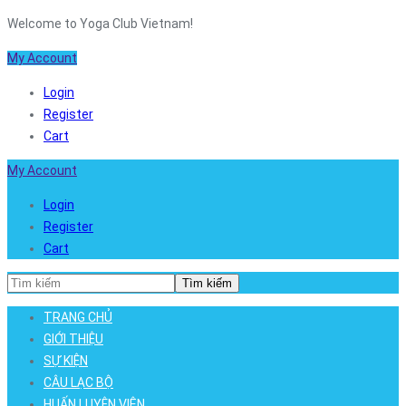
Welcome to Yoga Club Vietnam!
My Account
Login
Register
Cart
My Account
Login
Register
Cart
Tìm kiếm
TRANG CHỦ
GIỚI THIỆU
SỰ KIỆN
CÂU LẠC BỘ
HUẤN LUYỆN VIÊN