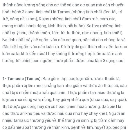
thành năng lượng sống cho cơ thể và các cơ quan mà còn chuyển
hoá thành 3 dạng tính chất là Tamas (những tính chất đen tối, trì
trệ, nặng nề, u ám), Rajas (những tinh chất đam mê, cảm xúc,
mong muốn, hành động, kích thích, nỗi buồn), Sattva (những tinh
chất quý báu, thánh thiện, tâm từ, tri thức, nhẹ nhàng, tinh khiết).
Ba tính chất này sẽ ngấm vào các cơ quan, não bộ của chúng ta và
đặc biệt ngấm vào các luân xa. Đó là lý do giải thích cho việc tại sao
luân xa lại khó kiểm soát hay không ít trường hợp luân xa làm ảnh
hưởng tới chính con người. Thực phẩm được chia làm 3 dạng sau:
1- Tamasic (Tamas):
Bao gồm thịt, các loại nấm, rượu, thuốc lá,
thực phẩm bị lên men, chẳng hạn như giấm và thức ăn thừa cũ, các
chất bị ô nhiễm hoặc nấu quá chín. Thực phẩm tamasic thường là
loại có mùi nồng và vị nồng, hay gia vị nhiều quá (chua quá, cay quá),
thịt được gia công hay đã cũ hoặc chiên hoặc nướng, đặc biệt là
các thức ăn khó tiêu và được nấu quá nhừ hay cháy khét. Người ăn
nhiều tamasic thường yếu về thể trạng và sinh lý, bị trầm cảm hay
có dấu hiệu bất thường về thần kinh, bệnh về tim, huyết áp, béo phì