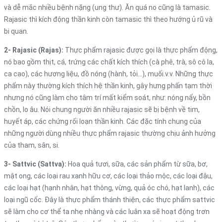
và dễ mắc nhiều bệnh nặng (ung thư). Ăn quá no cũng là tamasic.
Rajasic thì kích động thần kinh còn tamasic thì theo hướng ủ rũ và
bi quan.
2- Rajasic (Rajas):
Thực phẩm rajasic được gọi là thực phẩm động,
nó bao gồm thịt, cá, trứng các chất kích thích (cà phê, trà, sô cô la,
ca cao), các hương liệu, đồ nóng (hành, tỏi…), muối.v.v. Những thực
phẩm này thường kích thích hệ thần kinh, gây hưng phấn tạm thời
nhưng nó cũng làm cho tâm trí mất kiểm soát, như: nóng nẩy, bồn
chồn, lo âu. Nói chung người ăn nhiều rajasic sẽ bị bệnh về tim,
huyết áp, các chứng rối loạn thần kinh. Các đặc tính chung của
những người dùng nhiều thực phẩm rajasic thường chịu ảnh hưởng
của tham, sân, si.
3- Sattvic (Sattva):
Hoa quả tươi, sữa, các sản phẩm từ sữa, bơ,
mật ong, các loại rau xanh hữu cơ, các loại thảo mộc, các loại đậu,
các loại hạt (hạnh nhân, hạt thông, vừng, quả óc chó, hạt lanh), các
loại ngũ cốc. Đây là thực phẩm thánh thiện, các thực phẩm sattvic
sẽ làm cho cơ thể ta nhẹ nhàng và các luân xa sẽ hoạt động trơn