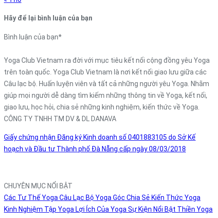
Hãy để lại bình luận của bạn
Bình luận của bạn
*
Yoga Club Vietnam ra đời với mục tiêu kết nối cộng đồng yêu Yoga
trên toàn quốc. Yoga Club Vietnam là nơi kết nối giao lưu giữa các
Câu lạc bộ. Huấn luyện viên và tất cả những người yêu Yoga. Nhằm
giúp mọi người dễ dàng tìm kiếm những thông tin về Yoga, kết nối,
giao lưu, học hỏi, chia sẻ những kinh nghiệm, kiến thức về Yoga.
CÔNG TY TNHH TM DV & DL DANAVA
Giấy chứng nhận Đăng ký Kinh doanh số 0401883105 do Sở Kế
hoạch và Đầu tư Thành phố Đà Nẵng cấp ngày 08/03/2018
CHUYÊN MỤC NỔI BẬT
Các Tư Thế Yoga
Câu Lạc Bộ Yoga
Góc Chia Sẻ
Kiến Thức Yoga
Kinh Nghiệm Tập Yoga
Lợi Ích Của Yoga
Sự Kiện Nổi Bật
Thiền
Yoga