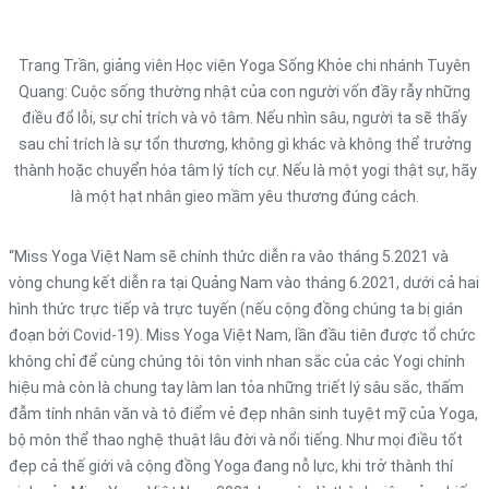
Trang Trần, giảng viên Học viện Yoga Sống Khỏe chi nhánh Tuyên
Quang: Cuộc sống thường nhật của con người vốn đầy rẫy những
điều đổ lỗi, sự chỉ trích và vô tâm. Nếu nhìn sâu, người ta sẽ thấy
sau chỉ trích là sự tổn thương, không gì khác và không thể trưởng
thành hoặc chuyển hóa tâm lý tích cự. Nếu là một yogi thật sự, hãy
là một hạt nhân gieo mầm yêu thương đúng cách.
“Miss Yoga Việt Nam sẽ chính thức diễn ra vào tháng 5.2021 và
vòng chung kết diễn ra tại Quảng Nam vào tháng 6.2021, dưới cả hai
hình thức trực tiếp và trực tuyến (nếu cộng đồng chúng ta bị gián
đoạn bởi Covid-19). Miss Yoga Việt Nam, lần đầu tiên được tổ chức
không chỉ để cùng chúng tôi tôn vinh nhan sắc của các Yogi chính
hiệu mà còn là chung tay làm lan tỏa những triết lý sâu sắc, thấm
đẫm tính nhân văn và tô điểm vẻ đẹp nhân sinh tuyệt mỹ của Yoga,
bộ môn thể thao nghệ thuật lâu đời và nổi tiếng. Như mọi điều tốt
đẹp cả thế giới và cộng đồng Yoga đang nỗ lực, khi trở thành thí