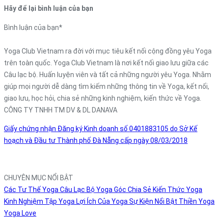
Hãy để lại bình luận của bạn
Bình luận của bạn
*
Yoga Club Vietnam ra đời với mục tiêu kết nối cộng đồng yêu Yoga
trên toàn quốc. Yoga Club Vietnam là nơi kết nối giao lưu giữa các
Câu lạc bộ. Huấn luyện viên và tất cả những người yêu Yoga. Nhằm
giúp mọi người dễ dàng tìm kiếm những thông tin về Yoga, kết nối,
giao lưu, học hỏi, chia sẻ những kinh nghiệm, kiến thức về Yoga.
CÔNG TY TNHH TM DV & DL DANAVA
Giấy chứng nhận Đăng ký Kinh doanh số 0401883105 do Sở Kế
hoạch và Đầu tư Thành phố Đà Nẵng cấp ngày 08/03/2018
CHUYÊN MỤC NỔI BẬT
Các Tư Thế Yoga
Câu Lạc Bộ Yoga
Góc Chia Sẻ
Kiến Thức Yoga
Kinh Nghiệm Tập Yoga
Lợi Ích Của Yoga
Sự Kiện Nổi Bật
Thiền
Yoga
Yoga Love