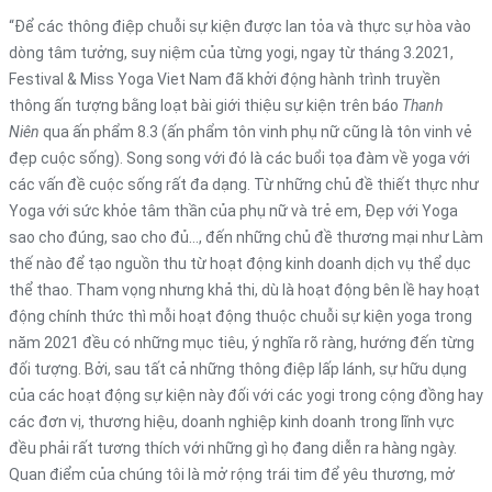
“Để các thông điệp chuỗi sự kiện được lan tỏa và thực sự hòa vào
dòng tâm tưởng, suy niệm của từng yogi, ngay từ tháng 3.2021,
Festival & Miss Yoga Viet Nam đã khởi động hành trình truyền
thông ấn tượng bằng loạt bài giới thiệu sự kiện trên báo
Thanh
Niên
qua ấn phẩm 8.3 (ấn phẩm tôn vinh phụ nữ cũng là tôn vinh vẻ
đẹp cuộc sống). Song song với đó là các buổi tọa đàm về yoga với
các vấn đề cuộc sống rất đa dạng. Từ những chủ đề thiết thực như
Yoga với sức khỏe tâm thần của phụ nữ và trẻ em, Đẹp với Yoga
sao cho đúng, sao cho đủ…, đến những chủ đề thương mại như Làm
thế nào để tạo nguồn thu từ hoạt động kinh doanh dịch vụ thể dục
thể thao. Tham vọng nhưng khả thi, dù là hoạt động bên lề hay hoạt
động chính thức thì mỗi hoạt động thuộc chuỗi sự kiện yoga trong
năm 2021 đều có những mục tiêu, ý nghĩa rõ ràng, hướng đến từng
đối tượng. Bởi, sau tất cả những thông điệp lấp lánh, sự hữu dụng
của các hoạt động sự kiện này đối với các yogi trong cộng đồng hay
các đơn vị, thương hiệu, doanh nghiệp kinh doanh trong lĩnh vực
đều phải rất tương thích với những gì họ đang diễn ra hàng ngày.
Quan điểm của chúng tôi là mở rộng trái tim để yêu thương, mở