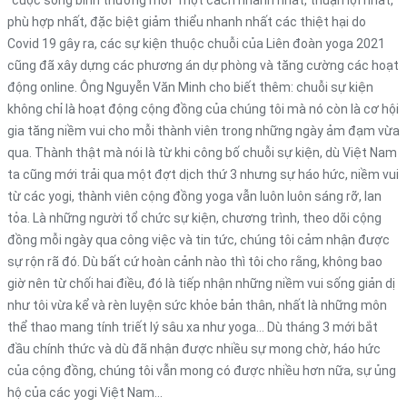
phù hợp nhất, đặc biệt giảm thiểu nhanh nhất các thiệt hại do
Covid 19 gây ra, các sự kiện thuộc chuỗi của Liên đoàn yoga 2021
cũng đã xây dựng các phương án dự phòng và tăng cường các hoạt
động online. Ông Nguyễn Văn Minh cho biết thêm: chuỗi sự kiện
không chỉ là hoạt động cộng đồng của chúng tôi mà nó còn là cơ hội
gia tăng niềm vui cho mỗi thành viên trong những ngày ảm đạm vừa
qua. Thành thật mà nói là từ khi công bố chuỗi sự kiện, dù Việt Nam
ta cũng mới trải qua một đợt dịch thứ 3 nhưng sự háo hức, niềm vui
từ các yogi, thành viên cộng đồng yoga vẫn luôn luôn sáng rỡ, lan
tỏa. Là những người tổ chức sự kiện, chương trình, theo dõi cộng
đồng mỗi ngày qua công việc và tin tức, chúng tôi cảm nhận được
sự rộn rã đó. Dù bất cứ hoàn cảnh nào thì tôi cho rằng, không bao
giờ nên từ chối hai điều, đó là tiếp nhận những niềm vui sống giản dị
như tôi vừa kể và rèn luyện sức khỏe bản thân, nhất là những môn
thể thao mang tính triết lý sâu xa như yoga… Dù tháng 3 mới bắt
đầu chính thức và dù đã nhận được nhiều sự mong chờ, háo hức
của cộng đồng, chúng tôi vẫn mong có được nhiều hơn nữa, sự ủng
hộ của các yogi Việt Nam…