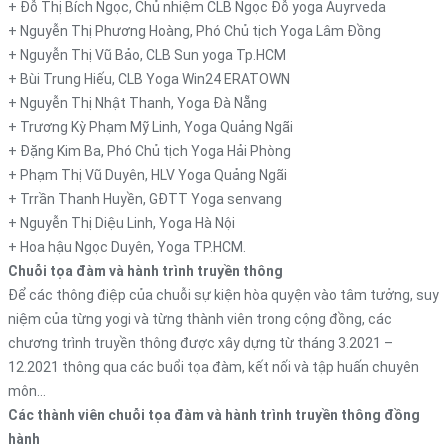
+ Đỗ Thị Bích Ngọc, Chủ nhiệm CLB Ngọc Đỗ yoga Auyrveda
+ Nguyễn Thị Phương Hoàng, Phó Chủ tịch Yoga Lâm Đồng
+ Nguyễn Thị Vũ Bảo, CLB Sun yoga Tp.HCM
+ Bùi Trung Hiếu, CLB Yoga Win24 ERATOWN
+ Nguyễn Thị Nhật Thanh, Yoga Đà Nẵng
+ Trương Kỳ Phạm Mỹ Linh, Yoga Quảng Ngãi
+ Đặng Kim Ba, Phó Chủ tịch Yoga Hải Phòng
+ Phạm Thị Vũ Duyên, HLV Yoga Quảng Ngãi
+ Trrần Thanh Huyền, GĐTT Yoga senvang
+ Nguyễn Thị Diệu Linh, Yoga Hà Nội
+ Hoa hậu Ngọc Duyên, Yoga TP.HCM.
Chuỗi tọa đàm và hành trình truyền thông
Để các thông điệp của chuỗi sự kiện hòa quyện vào tâm tưởng, suy
niệm của từng yogi và từng thành viên trong cộng đồng, các
chương trình truyền thông được xây dựng từ tháng 3.2021 –
12.2021 thông qua các buổi tọa đàm, kết nối và tập huấn chuyên
môn…
Các thành viên chuỗi tọa đàm và hành trình truyền thông đồng
hành