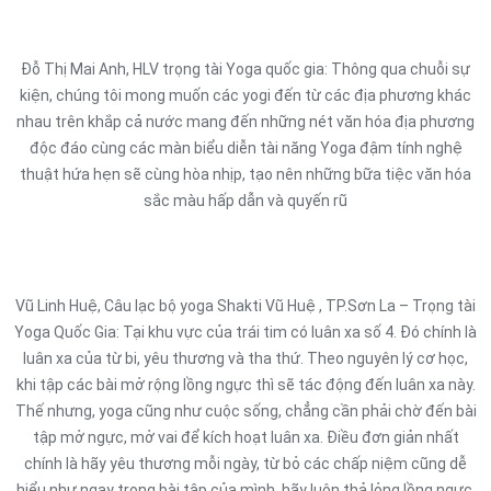
Đỗ Thị Mai Anh, HLV trọng tài Yoga quốc gia: Thông qua chuỗi sự
kiện, chúng tôi mong muốn các yogi đến từ các địa phương khác
nhau trên khắp cả nước mang đến những nét văn hóa địa phương
độc đáo cùng các màn biểu diễn tài năng Yoga đậm tính nghệ
thuật hứa hẹn sẽ cùng hòa nhịp, tạo nên những bữa tiệc văn hóa
sắc màu hấp dẫn và quyến rũ
Vũ Linh Huệ, Câu lạc bộ yoga Shakti Vũ Huệ , TP.Sơn La – Trọng tài
Yoga Quốc Gia: Tại khu vực của trái tim có luân xa số 4. Đó chính là
luân xa của từ bi, yêu thương và tha thứ. Theo nguyên lý cơ học,
khi tập các bài mở rộng lồng ngực thì sẽ tác động đến luân xa này.
Thế nhưng, yoga cũng như cuộc sống, chẳng cần phải chờ đến bài
tập mở ngực, mở vai để kích hoạt luân xa. Điều đơn giản nhất
chính là hãy yêu thương mỗi ngày, từ bỏ các chấp niệm cũng dễ
hiểu như ngay trong bài tập của mình, hãy luôn thả lỏng lồng ngực,