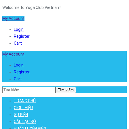
Welcome to Yoga Club Vietnam!
My Account
Login
Register
Cart
My Account
Login
Register
Cart
Tìm kiếm
TRANG CHỦ
GIỚI THIỆU
SỰ KIỆN
CÂU LẠC BỘ
HUẤN LUYỆN VIÊN