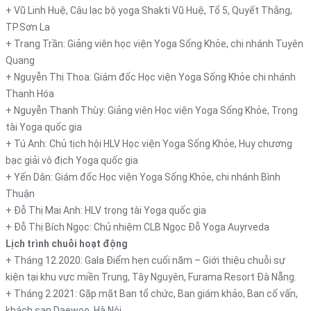
+ Vũ Linh Huệ, Câu lạc bộ yoga Shakti Vũ Huệ, Tổ 5, Quyết Thắng,
TP.Sơn La
+ Trang Trần: Giảng viên học viện Yoga Sống Khỏe, chi nhánh Tuyên
Quang
+ Nguyễn Thị Thoa: Giám đốc Học viện Yoga Sống Khỏe chi nhánh
Thanh Hóa
+ Nguyễn Thanh Thùy: Giảng viên Học viện Yoga Sống Khỏe, Trọng
tài Yoga quốc gia
+ Tú Anh: Chủ tịch hội HLV Học viện Yoga Sống Khỏe, Huy chương
bạc giải vô địch Yoga quốc gia
+ Yến Dân: Giám đốc Học viện Yoga Sống Khỏe, chi nhánh Bình
Thuận
+ Đỗ Thị Mai Anh: HLV trọng tài Yoga quốc gia
+ Đỗ Thị Bích Ngọc: Chủ nhiệm CLB Ngọc Đỗ Yoga Auyrveda
Lịch trình chuỗi hoạt động
+ Tháng 12.2020: Gala Điểm hẹn cuối năm – Giới thiệu chuỗi sự
kiện tại khu vực miền Trung, Tây Nguyên, Furama Resort Đà Nẵng.
+ Tháng 2.2021: Gặp mặt Ban tổ chức, Ban giám khảo, Ban cố vấn,
khách sạn Daewoo, Hà Nội.