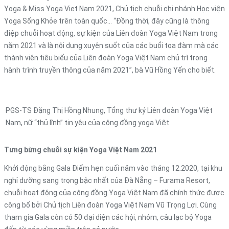
Yoga & Miss Yoga Viet Nam 2021, Chủ tịch chuỗi chi nhánh Học viện
Yoga Sống Khỏe trên toàn quốc… “Đồng thời, đây cũng là thông
điệp chuỗi hoạt động, sự kiện của Liên đoàn Yoga Việt Nam trong
năm 2021 và là nội dung xuyên suốt của các buổi tọa đàm mà các
thành viên tiêu biểu của Liên đoàn Yoga Việt Nam chủ trì trong
hành trình truyền thông của năm 2021”, bà Vũ Hồng Yến cho biết.
PGS-TS Đặng Thị Hồng Nhung, Tổng thư ký Liên đoàn Yoga Việt
Nam, nữ “thủ lĩnh” tin yêu của cộng đồng yoga Việt
Tưng bừng chuỗi sự kiện Yoga Việt Nam 2021
Khởi động bằng Gala Điểm hẹn cuối năm vào tháng 12.2020, tại khu
nghỉ dưỡng sang trọng bậc nhất của Đà Nẵng – Furama Resort,
chuỗi hoạt động của cộng đồng Yoga Việt Nam đã chính thức được
công bố bởi Chủ tịch Liên đoàn Yoga Việt Nam Vũ Trọng Lợi. Cùng
tham gia Gala còn có 50 đại diện các hội, nhóm, câu lạc bộ Yoga