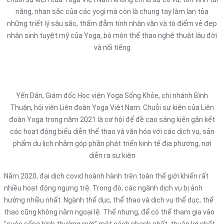
năng, nhan sắc của các yogi mà còn là chung tay làm lan tỏa
những triết lý sâu sắc, thấm đẫm tính nhân văn và tô điểm vẻ đẹp
nhân sinh tuyệt mỹ của Yoga, bộ môn thể thao nghệ thuật lâu đời
và nổi tiếng
Yến Dân, Giám đốc Học viện Yoga Sống Khỏe, chi nhánh Bình
Thuận, hội viên Liên đoàn Yoga Việt Nam: Chuỗi sự kiện của Liên
đoàn Yoga trong năm 2021 là cơ hội để đề cao sáng kiến gắn kết
các hoạt động biểu diễn thể thao và văn hóa với các dịch vụ, sản
phẩm du lịch nhằm góp phần phát triển kinh tế địa phương, nơi
diễn ra sự kiện
Năm 2020, đại dịch covid hoành hành trên toàn thế giới khiến rất
nhiều hoạt động ngưng trệ. Trong đó, các ngành dịch vụ bị ảnh
hưởng nhiều nhất. Ngành thể dục, thể thao và dịch vụ thể dục, thể
thao cũng không nằm ngoại lệ. Thế nhưng, để có thể tham gia vào
“cuộc sống bình thường mới” một cách nhanh nhất, thuận lợi nhất,