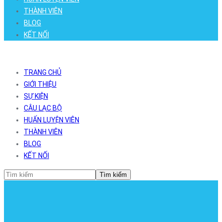
THÀNH VIÊN
BLOG
KẾT NỐI
TRANG CHỦ
GIỚI THIỆU
SỰ KIỆN
CÂU LẠC BỘ
HUẤN LUYỆN VIÊN
THÀNH VIÊN
BLOG
KẾT NỐI
Tìm kiếm