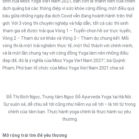
sinh của Miss Yoga Việt Nam 2021, bạn còn là thành viên của chiến
dịch quảng bá các thông điệp vì sức khỏe cộng đồng, một điều quý
báu giữa những ngày đại dịch Covid vẫn đang hoành hành trên thế
giới. Với 3 vòng thi chuyên nghiệp và hấp dẫn, tất cả các thí sinh
tham gia sẽ được trải qua Vòng 1 – Tuyển chọn hồ sơ trực tuyến,
Vòng 2 – Tham dự sơ khảo và Vòng 3 – Tham dự chung kết. Mỗi
vòng thi là một trải nghiệm thực tế, một thử thách với chính mình,
và là một lần chung tay với cộng đồng Yoga làm nên những điều
đẹp đẽ, đó là ý nghĩa của Miss Yoga Viet Nam 2021”, bà Quỳnh
Phạm, Phó ban tổ chức của Miss Yoga Viet Nam 2021 chia sẻ.
Đỗ Thị Bích Ngọc, Trung tâm Ngọc Đỗ Ayurveda Yoga tại Hà Nội :
Sự suôn sẻ, dễ chịu sẽ tới cũng như niềm vui sẽ tới – là tới từ trong
chính của tâm bạn. Thực hành yoga chính là thực hành sự yêu
thương
Mở rộng trái tim để yêu thương