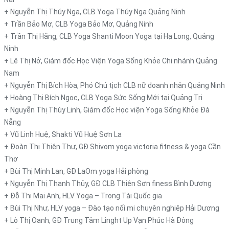
+ Nguyễn Thị Thúy Nga, CLB Yoga Thúy Nga Quảng Ninh
+ Trần Bảo Mơ, CLB Yoga Bảo Mơ, Quảng Ninh
+ Trần Thị Hằng, CLB Yoga Shanti Moon Yoga tại Hạ Long, Quảng
Ninh
+ Lê Thị Nở, Giám đốc Học Viện Yoga Sống Khỏe Chi nhánh Quảng
Nam
+ Nguyễn Thị Bích Hòa, Phó Chủ tịch CLB nữ doanh nhân Quảng Ninh
+ Hoàng Thị Bích Ngọc, CLB Yoga Sức Sống Mới tại Quảng Trị
+ Nguyễn Thị Thùy Linh, Giám đốc Học viện Yoga Sống Khỏe Đà
Nẵng
+ Vũ Linh Huệ, Shakti Vũ Huệ Sơn La
+ Đoàn Thị Thiên Thư, GĐ Shivom yoga victoria fitness & yoga Cần
Thơ
+ Bùi Thị Minh Lan, GĐ LaOm yoga Hải phòng
+ Nguyễn Thị Thanh Thủy, GĐ CLB Thiên Sơn finess Bình Dương
+ Đỗ Thị Mai Anh, HLV Yoga – Trọng Tài Quốc gia
+ Bùi Thị Như, HLV yoga – Đào tạo nối mi chuyên nghiêp Hải Dương
+ Lò Thị Oanh, GĐ Trung Tâm Linght Up Vạn Phúc Hà Đông