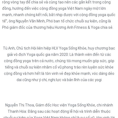
rộng vòng tay để chia sẻ và cùng tạo nên các gắn kết trong cộng
đồng, hướng đến việc cộng đồng yoga Việt Nam ngày một lớn
mạnh, nhanh chóng kết nối, bắt nhịp được với cộng đồng yoga quốc
tế”, ông Nguyễn Văn Minh, Phó ban tổ chức chuỗi sự kiện, cũng là
Phó giám đốc của thương hiệu Hương Anh Fitness & Yoga chia sẻ.
Tú Anh, Chủ tịch Hội liên hiệp HLV Yoga Sống Khỏe, huy chương bạc
giải vô địch Yoga quốc gia năm 2020: Là thành viên đến từ các
cộng đồng yoga trên cả nước, chúng tôi mong muốn góp sức, góp
tiếng và chuỗi sự kiện nhằm cổ vũ phong trào rèn luyện sức khỏe
cộng đồng và hơn hết là tôn vinh vẻ đẹp khỏe mạnh, vóc dáng dẻo
dai cũng như ý chí, nghị lực và bản lĩnh của các yogi
Nguyễn Thị Thoa, Giám đốc Học viện Yoga Sống Khỏe, chi nhánh
Thanh Hóa: Đằng sau các hoạt động lễ hội và trình diễn thuộc
chuỗi sự kiện của Yoga Việt Nam không chỉ là sự cổ vũ, tôn vinh tài