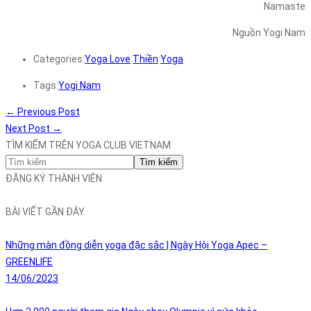
Namaste
Nguồn Yogi Nam
Categories:
Yoga Love
Thiền
Yoga
Tags:
Yogi Nam
←
Previous Post
Next Post
→
TÌM KIẾM TRÊN YOGA CLUB VIETNAM
Tìm kiếm
ĐĂNG KÝ THÀNH VIÊN
BÀI VIẾT GẦN ĐÂY
Những màn đồng diễn yoga đặc sắc | Ngày Hội Yoga Apec –
GREENLIFE
14/06/2023