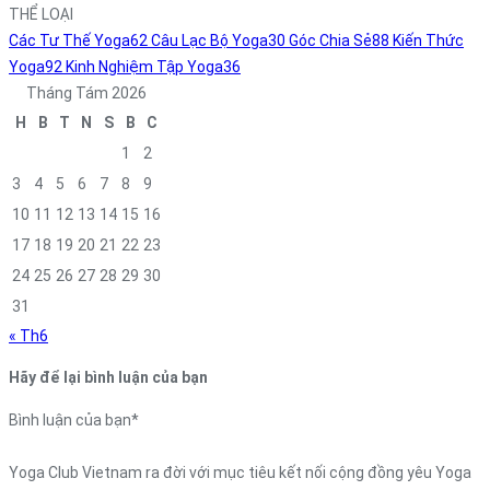
THỂ LOẠI
Các Tư Thế Yoga
62
Câu Lạc Bộ Yoga
30
Góc Chia Sẻ
88
Kiến Thức
Yoga
92
Kinh Nghiệm Tập Yoga
36
Tháng Tám 2026
H
B
T
N
S
B
C
1
2
3
4
5
6
7
8
9
10
11
12
13
14
15
16
17
18
19
20
21
22
23
24
25
26
27
28
29
30
31
« Th6
Hãy để lại bình luận của bạn
Bình luận của bạn
*
Yoga Club Vietnam ra đời với mục tiêu kết nối cộng đồng yêu Yoga