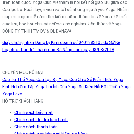
trên toàn quốc. Yoga Club Vietnam là nơi kết nối giao lưu giữa các
Câu lạc bộ. Huấn luyện viên và tất cả những người yêu Yoga. Nhằm
giúp mọi người dễ dàng tìm kiếm những thông tin về Yoga, kết nối,
giao lưu, học hỏi, chia sẻ những kinh nghiệm, kiến thức về Yoga.
CÔNG TY TNHH TM DV & DL DANAVA
Giấy chứng nhận Đăng ký Kinh doanh số 0401883105 do Sở Kế
hoạch và Đầu tư Thành phố Đà Nẵng cấp ngày 08/03/2018
CHUYÊN MỤC NỔI BẬT
Các Tư Thế Yoga
Câu Lạc Bộ Yoga
Góc Chia Sẻ
Kiến Thức Yoga
Kinh Nghiệm Tập Yoga
Lợi Ích Của Yoga
Sự Kiện Nổi Bật
Thiền
Yoga
Yoga Love
HỖ TRỢ KHÁCH HÀNG
Chính sách bảo mật
Chính sách đổi trả bảo hành
Chính sách thanh toán
Chính sách giao hàng và kiểm tra hàng