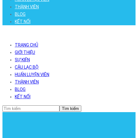
THÀNH VIÊN
BLOG
KẾT NỐI
TRANG CHỦ
GIỚI THIỆU
SỰ KIỆN
CÂU LẠC BỘ
HUẤN LUYỆN VIÊN
THÀNH VIÊN
BLOG
KẾT NỐI
Tìm kiếm