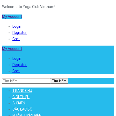
Welcome to Yoga Club Vietnam!
My Account
Login
Register
Cart
My Account
Login
Register
Cart
Tìm kiếm
TRANG CHỦ
GIỚI THIỆU
SỰ KIỆN
CÂU LẠC BỘ
HUẤN LUYỆN VIÊN