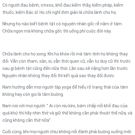
Có người đau bệnh, stress, khổ đau kiếm thầy, kiếm pháp, kiếm
thuốc, kiếm Bác sĩ. Họ chỉ nghĩ đơn giản là chữa lành cho họ.
Nhưng họ nào biết bệnh tật có nguyên nhân gốc rễ nằm ở tâm.
Chữa ngọn mà không chữa gốc thì uổng phí cuộc đời này.
Chữa lành cho họ xong. Khi họ khỏe rồi mà tâm tính họ không thay
đổi. Vẫn còn tham, sân, si, vẫn thói quen cũ, vẫn tư duy cũ thì trước
sau gì bệnh tật cũng đến nữa thôi. Lần sau sẽ nặng hơn lần trước.
Nguyên nhân không thay đổi thì kết quả sao thay đổi được.
Nam hướng dẫn mọi người tập yoga để hiểu rõ trạng thái của tâm
không hay còn gọi là tâm buông.
Nam nói với mọi người: ” Ai còn níu kéo, bám chấp nổi khổ đau của
quá khứ thì hãy nhịn thở và giữ thế không cần phải thoát thế nữa, và
cũng không cần thở nữa”.
Cuối cùng, khi mọi người chịu không nổi đành phải buông xuống mới