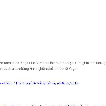
n toàn quốc. Yoga Club Vietnam là nơi kết nối giao lưu giữa các Câu l
c hỏi, chia sẻ những kinh nghiệm, kiến thức về Yoga.
 và Đầu tư Thành phố Đà Nẵng cấp ngày 08/03/2018