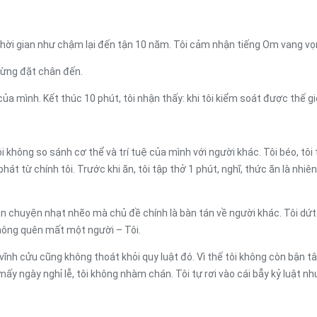
 thời gian như chậm lại đến tận 10 năm. Tôi cảm nhận tiếng Om vang vọn
 từng đặt chân đến.
ủa mình. Kết thúc 10 phút, tôi nhận thấy: khi tôi kiểm soát được thế giớ
i không so sánh cơ thể và trí tuệ của mình với người khác. Tôi béo, tô
 phát từ chính tôi. Trước khi ăn, tôi tập thở 1 phút, nghĩ, thức ăn là nhi
n chuyện nhạt nhẽo mà chủ đề chính là bàn tán về người khác. Tôi dứt hẳ
không quên mất một người – Tôi.
vĩnh cửu cũng không thoát khỏi quy luật đó. Vì thế tôi không còn bận t
mấy ngày nghỉ lễ, tôi không nhàm chán. Tôi tự rơi vào cái bẫy kỷ luật 