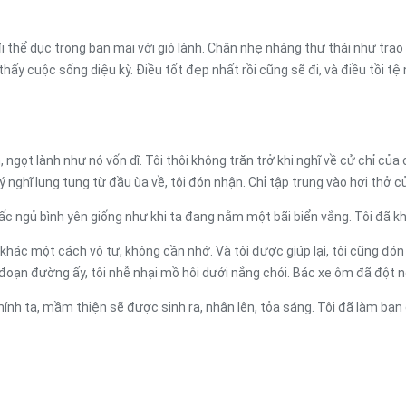
 đi thể dục trong ban mai với gió lành. Chân nhẹ nhàng thư thái như tr
hấy cuộc sống diệu kỳ. Điều tốt đẹp nhất rồi cũng sẽ đi, và điều tồi 
ngọt lành như nó vốn dĩ. Tôi thôi không trăn trở khi nghĩ về cử chỉ củ
nghĩ lung tung từ đầu ùa về, tôi đón nhận. Chỉ tập trung vào hơi thở củ
n giấc ngủ bình yên giống như khi ta đang nằm một bãi biển vắng. Tôi đã
ời khác một cách vô tư, không cần nhớ. Và tôi được giúp lại, tôi cũng đ
 đoạn đường ấy, tôi nhễ nhại mồ hôi dưới nắng chói. Bác xe ôm đã đột ng
chính ta, mầm thiện sẽ được sinh ra, nhân lên, tỏa sáng. Tôi đã làm bạn 