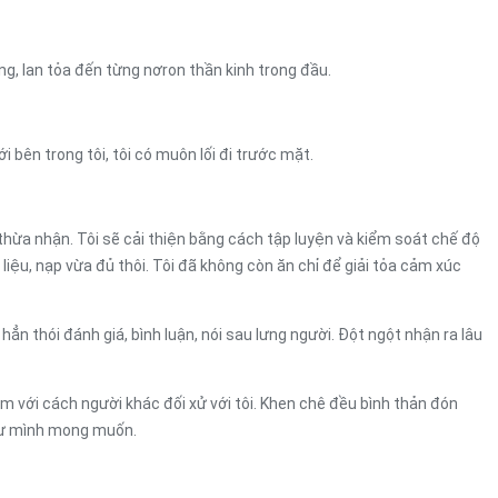
g, lan tỏa đến từng nơron thần kinh trong đầu.
i bên trong tôi, tôi có muôn lối đi trước mặt.
i thừa nhận. Tôi sẽ cải thiện bằng cách tập luyện và kiểm soát chế độ
ên liệu, nạp vừa đủ thôi. Tôi đã không còn ăn chỉ để giải tỏa cảm xúc
n thói đánh giá, bình luận, nói sau lưng người. Đột ngột nhận ra lâu
âm với cách người khác đối xử với tôi. Khen chê đều bình thản đón
như mình mong muốn.