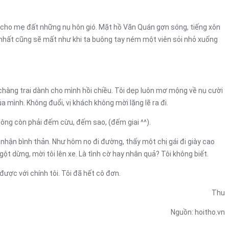
ao cho mẹ đất những nụ hôn gió. Mặt hồ Văn Quán gợn sóng, tiếng xôn
tệ nhất cũng sẽ mất như khi ta buông tay ném một viên sỏi nhỏ xuống
a chàng trai dành cho mình hồi chiều. Tôi dẹp luôn mơ mộng về nụ cười
a mình. Không đuổi, vị khách không mời lặng lẽ ra đi.
 không còn phải đếm cừu, đếm sao, (đếm giai ^^).
ón nhận bình thản. Như hôm nọ đi đường, thấy một chị gái đi giày cao
ột dừng, mời tôi lên xe. Là tình cờ hay nhân quả? Tôi không biết.
được với chính tôi. Tôi đã hết cô đơn.
Thu
Nguồn: hoitho.vn