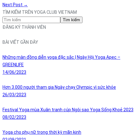
Next Post
→
TÌM KIẾM TRÊN YOGA CLUB VIETNAM
Tìm kiếm
ĐĂNG KÝ THÀNH VIÊN
BÀI VIẾT GẦN ĐÂY
Những màn đồng diễn yoga đặc sắc | Ngày Hội Yoga Apec –
GREENLIFE
14/06/2023
Hơn 3.000 người tham gia Ngày chạy Olympic vì sức khỏe
26/03/2023
Festival Yoga mùa Xuân tranh cúp Ngôi sao Yoga Sống Khoẻ 2023
08/02/2023
Yoga cho phụ nữ trong thời kỳ mãn kinh
02/09/2021