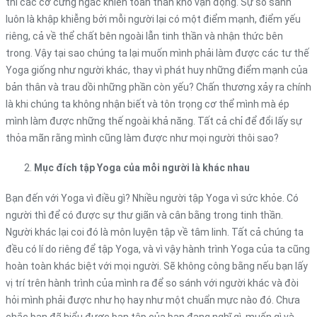
thì các cơ cứng ngắc khiến toàn thân khó vận động. Sự so sánh
luôn là khập khiễng bởi mỗi người lại có một điểm mạnh, điểm yếu
riêng, cả về thể chất bên ngoài lẫn tinh thần và nhận thức bên
trong. Vậy tại sao chúng ta lại muốn mình phải làm được các tư thế
Yoga giống như người khác, thay vì phát huy những điểm mạnh của
bản thân và trau dồi những phần còn yếu? Chấn thương xảy ra chính
là khi chúng ta không nhận biết và tôn trọng cơ thể mình mà ép
mình làm được những thế ngoài khả năng. Tất cả chỉ để đổi lấy sự
thỏa mãn rằng mình cũng làm được như mọi người thôi sao?
Mục đích tập Yoga của mỗi người là khác nhau
Bạn đến với Yoga vì điều gì? Nhiều người tập Yoga vì sức khỏe. Có
người thì để có được sự thư giãn và cân bằng trong tinh thần.
Người khác lại coi đó là môn luyện tập về tâm linh. Tất cả chúng ta
đều có lí do riêng để tập Yoga, và vì vậy hành trình Yoga của ta cũng
hoàn toàn khác biệt với mọi người. Sẽ không công bằng nếu bạn lấy
vị trí trên hành trình của mình ra để so sánh với người khác và đòi
hỏi mình phải được như họ hay như một chuẩn mực nào đó. Chưa
chắc bạn đã hiểu được bạn tập của bạn đang nghĩ gì, muốn gì và