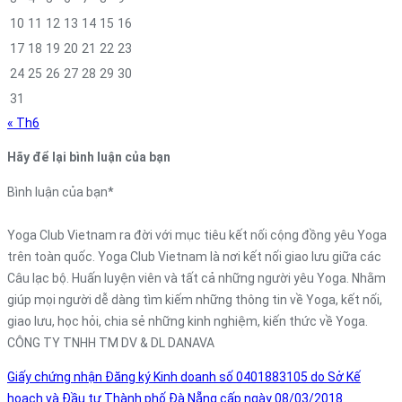
10
11
12
13
14
15
16
17
18
19
20
21
22
23
24
25
26
27
28
29
30
31
« Th6
Hãy để lại bình luận của bạn
Bình luận của bạn
*
Yoga Club Vietnam ra đời với mục tiêu kết nối cộng đồng yêu Yoga
trên toàn quốc. Yoga Club Vietnam là nơi kết nối giao lưu giữa các
Câu lạc bộ. Huấn luyện viên và tất cả những người yêu Yoga. Nhằm
giúp mọi người dễ dàng tìm kiếm những thông tin về Yoga, kết nối,
giao lưu, học hỏi, chia sẻ những kinh nghiệm, kiến thức về Yoga.
CÔNG TY TNHH TM DV & DL DANAVA
Giấy chứng nhận Đăng ký Kinh doanh số 0401883105 do Sở Kế
hoạch và Đầu tư Thành phố Đà Nẵng cấp ngày 08/03/2018