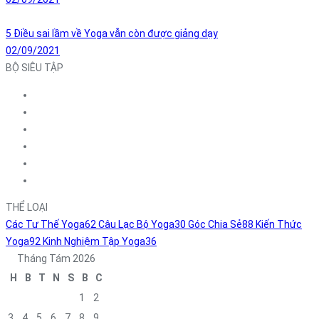
5 Điều sai lầm về Yoga vẫn còn được giảng dạy
02/09/2021
BỘ SIÊU TẬP
THỂ LOẠI
Các Tư Thế Yoga
62
Câu Lạc Bộ Yoga
30
Góc Chia Sẻ
88
Kiến Thức
Yoga
92
Kinh Nghiệm Tập Yoga
36
Tháng Tám 2026
H
B
T
N
S
B
C
1
2
3
4
5
6
7
8
9