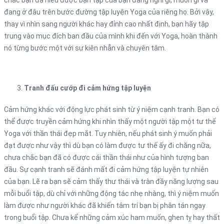
đang ở đâu trên bước đường tập luyện Yoga của riêng họ. Bởi vậy,
thay vì nhìn sang người khác hay đỉnh cao nhất định, bạn hãy tập
trung vào mục đích ban đầu của mình khi đến với Yoga, hoàn thành
nó từng bước một với sự kiên nhẫn và chuyên tâm.
Tranh đấu cướp đi cảm hứng tập luyện
Cảm hứng khác với động lực phát sinh từ ý niệm cạnh tranh. Bạn có
thể được truyền cảm hứng khi nhìn thấy một người tập một tư thế
Yoga với thần thái đẹp mắt. Tuy nhiên, nếu phát sinh ý muốn phải
đạt được như vậy thì dù bạn có làm được tư thế ấy đi chăng nữa,
chưa chắc bạn đã có được cái thần thái như của hình tượng ban
đầu. Sự cạnh tranh sẽ đánh mất đi cảm hứng tập luyện tự nhiên
của bạn. Lẽ ra bạn sẽ cảm thấy thư thái và tràn đầy năng lượng sau
mỗi buổi tập, dù chỉ với những động tác nhẹ nhàng, thì ý niệm muốn
làm được như người khác đã khiến tâm trí bạn bị phân tán ngay
trong buổi tập. Chưa kể những cảm xúc ham muốn, ghen tỵ hay thất