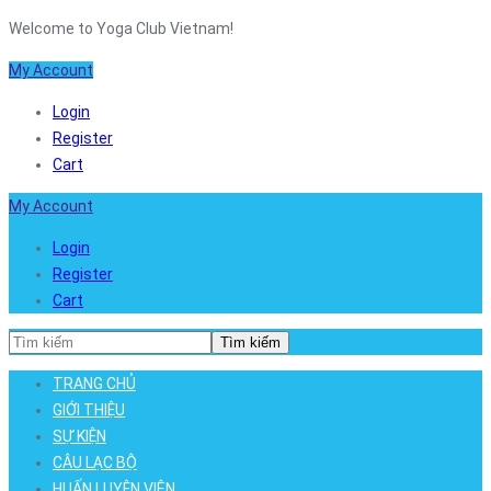
Welcome to Yoga Club Vietnam!
My Account
Login
Register
Cart
My Account
Login
Register
Cart
Tìm kiếm
TRANG CHỦ
GIỚI THIỆU
SỰ KIỆN
CÂU LẠC BỘ
HUẤN LUYỆN VIÊN