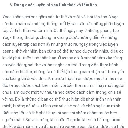
Đừng quên luyện tập cả tinh thần và tâm linh
Yoga không chỉ bao gồm các tư thế và một vài bài tập thở. Yoga
còn bao hàm cả một hệ thống triết lý sâu sắc và những phần luyện
tập về tinh thần và tâm linh. Có thể ngày nay, ở những phòng tập
Yoga thông thường, chúng ta không được hướng dẫn về những
cách luyện tập cao hơn ấy nhưng thực ra, ngay trong việc luyện
asana, thở và thiền, bạn cũng có thể tự học được rất nhiều điều có
lợi để phát triển tinh thần bạn. Ở asana đó là sự chú tâm vào từng
chuyển động, hơi thở và lắng nghe cơ thể. Trong việc thực hành
các cách hít thở, chúng ta có thể tập trung cảm nhận sự di chuyển
của luồng khí đi vào đi ra. Khi chưa thực hiện được một tư thế nào
đó, ta học được cách kiên nhẫn với bản thân mình. Thấy một người
chưa làm được một tư thế, ta học được cách cảm thông, chia sẻ
với họ. Đó là những gì bạn có thể thực hiện để phát triển tinh thần
mình, hướng nó tới sự bình yên và giác ngộ về chân ngã của mình.
Điều này liệu có thể phát huy khi bạn chỉ chăm chăm muốn hơn
người khác? Sự vui sướng khi nhận được lời khen từ bên ngoài có
thể kéo dài mãi mãi và đồng nghĩa với việc bạn đã đạt được sự hợp