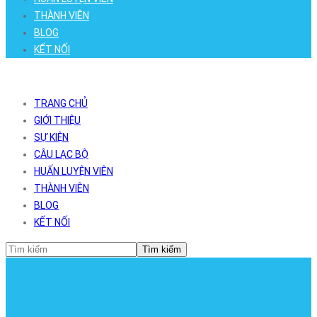
THÀNH VIÊN
BLOG
KẾT NỐI
TRANG CHỦ
GIỚI THIỆU
SỰ KIỆN
CÂU LẠC BỘ
HUẤN LUYỆN VIÊN
THÀNH VIÊN
BLOG
KẾT NỐI
Tìm kiếm