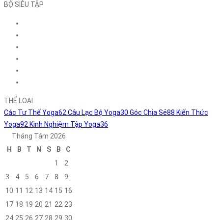
BỘ SIÊU TẬP
THỂ LOẠI
Các Tư Thế Yoga
62
Câu Lạc Bộ Yoga
30
Góc Chia Sẻ
88
Kiến Thức
Yoga
92
Kinh Nghiệm Tập Yoga
36
Tháng Tám 2026
H
B
T
N
S
B
C
1
2
3
4
5
6
7
8
9
10
11
12
13
14
15
16
17
18
19
20
21
22
23
24
25
26
27
28
29
30