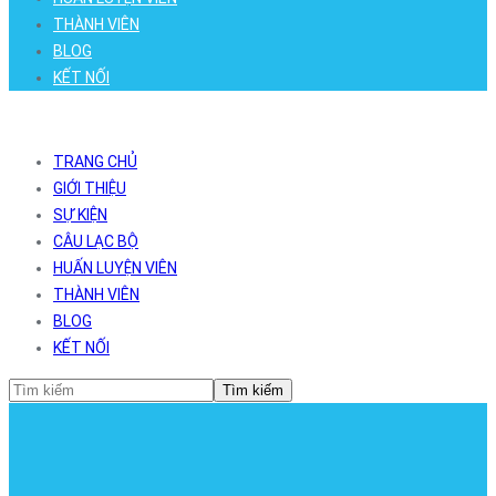
THÀNH VIÊN
BLOG
KẾT NỐI
TRANG CHỦ
GIỚI THIỆU
SỰ KIỆN
CÂU LẠC BỘ
HUẤN LUYỆN VIÊN
THÀNH VIÊN
BLOG
KẾT NỐI
Tìm kiếm