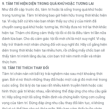
9. TÂM TRÍ HIỆN DIỆN TRONG QUÁ KHỨ HOẶC TƯƠNG LAI
Như đã đề cập trước đó, tâm trí hoặc là sống trong quá khứ hoặc
trong tương lai. Tâm trí không bao giờ hiện hữu trong thời khắc hiện
tại. Vì vậy, bất cứ khi nào bạn nhận thấy sự chú ý của mình đã
chuyển sang quá khứ hoặc tương lai, thì hãy đưa nó trở lại thời khắc
hiện tại. Thậm chí đừng cảm thấy tội lỗi vì đó là điều tâm trí lần nữa
đánh lừa bạn. Cho dù cảm giác tội lỗi mới chỉ là một suy nghĩ. Vì vậy,
hãy trở thành một nhân chứng đối với suy nghĩ đó. Hãy cố gắng hiện
diện trong thời khắc hiện tại nhiều hơn, rồi chẳng mấy chốc bạn sẽ
thấy tâm trí mình lắng dịu lại, còn bạn trở nên minh mẫn và nhận
thức hơn.
10. TÂM TRÍ THÍCH THAY ĐỔI
Tâm trí chán nản với bất kỳ trải nghiệm nào sau một khoảng thời
gian. Bởi vì nó thích những thay đổi hoặc một cái gì đó mới mẻ trong
cuộc sống. Đó là lý do tại sao rất nhiều kênh truyền hình hoặc các
hình thức giải trí khác nhau, vẫn không thể đáp ứng cho nhu cầu giải
trí. Hãy sống một lối sống thiền định và chứng kiến ​​từng cơn cuồng
vọng của tâm trí. Đừng đáp ứng nhu cầu thay đổi liên tục, vì không
thứ gì có thể làm cho nó thỏa mãn. Nếu bạn cảm thấy buồn chán