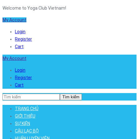
Welcome to Yoga Club Vietnam!
My Account
Login
Register
Cart
My Account
Login
Register
Cart
Tìm kiếm
TRANG CHỦ
GIỚI THIỆU
SỰ KIỆN
CÂU LẠC BỘ
HUẤN LUYỆN VIÊN