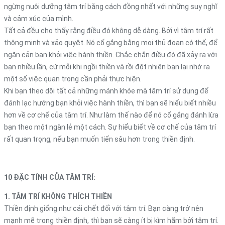
ngừng nuôi dưỡng tâm trí bằng cách đồng nhất với những suy nghĩ
và cảm xúc của mình.
Tất cả đều cho thấy rằng điều đó không dễ dàng. Bởi vì tâm trí rất
thông minh và xảo quyệt. Nó cố gắng bằng mọi thủ đoạn có thể, để
ngăn cản bạn khỏi việc hành thiền. Chắc chắn điều đó đã xảy ra với
bạn nhiều lần, cứ mỗi khi ngồi thiền và rồi đột nhiên bạn lại nhớ ra
một số việc quan trọng cần phải thực hiện.
Khi bạn theo dõi tất cả những mánh khóe mà tâm trí sử dụng để
đánh lạc hướng bạn khỏi việc hành thiền, thì bạn sẽ hiểu biết nhiều
hơn về cơ chế của tâm trí. Như làm thế nào để nó cố gắng đánh lừa
bạn theo một ngàn lẻ một cách. Sự hiểu biết về cơ chế của tâm trí
rất quan trọng, nếu bạn muốn tiến sâu hơn trong thiền định.
10 ĐẶC TÍNH CỦA TÂM TRÍ:
1. TÂM TRÍ KHÔNG THÍCH THIỀN
Thiền định giống như cái chết đối với tâm trí. Bạn càng trở nên
mạnh mẽ trong thiền định, thì bạn sẽ càng ít bị kìm hãm bởi tâm trí.