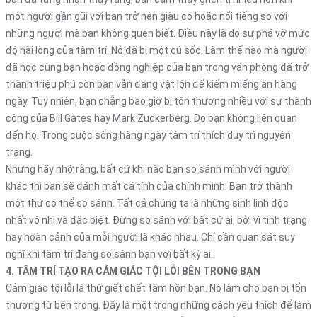
một người gần gũi với bạn trở nên giàu có hoặc nổi tiếng so với
những người mà bạn không quen biết. Điều này là do sự phá vỡ mức
độ hài lòng của tâm trí. Nó đã bị một cú sốc. Làm thế nào mà người
đã học cùng bạn hoặc đồng nghiệp của bạn trong văn phòng đã trở
thành triệu phú còn bạn vẫn đang vật lộn để kiếm miếng ăn hàng
ngày. Tuy nhiên, bạn chẳng bao giờ bị tổn thương nhiều với sự thành
công của Bill Gates hay Mark Zuckerberg. Do bạn không liên quan
đến họ. Trong cuộc sống hàng ngày tâm trí thích duy trì nguyên
trạng.
Nhưng hãy nhớ rằng, bất cứ khi nào bạn so sánh mình với người
khác thì bạn sẽ đánh mất cá tính của chính mình. Bạn trở thành
một thứ có thể so sánh. Tất cả chúng ta là những sinh linh độc
nhất vô nhị và đặc biệt. Đừng so sánh với bất cứ ai, bởi vì tình trạng
hay hoàn cảnh của mỗi người là khác nhau. Chỉ cần quan sát suy
nghĩ khi tâm trí đang so sánh bạn với bất kỳ ai.
4. TÂM TRÍ TẠO RA CẢM GIÁC TỘI LỖI BÊN TRONG BẠN
Cảm giác tội lỗi là thứ giết chết tâm hồn bạn. Nó làm cho bạn bị tổn
thương từ bên trong. Đây là một trong những cách yêu thích để làm