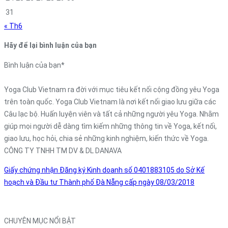
31
« Th6
Hãy để lại bình luận của bạn
Bình luận của bạn
*
Yoga Club Vietnam ra đời với mục tiêu kết nối cộng đồng yêu Yoga
trên toàn quốc. Yoga Club Vietnam là nơi kết nối giao lưu giữa các
Câu lạc bộ. Huấn luyện viên và tất cả những người yêu Yoga. Nhằm
giúp mọi người dễ dàng tìm kiếm những thông tin về Yoga, kết nối,
giao lưu, học hỏi, chia sẻ những kinh nghiệm, kiến thức về Yoga.
CÔNG TY TNHH TM DV & DL DANAVA
Giấy chứng nhận Đăng ký Kinh doanh số 0401883105 do Sở Kế
hoạch và Đầu tư Thành phố Đà Nẵng cấp ngày 08/03/2018
CHUYÊN MỤC NỔI BẬT