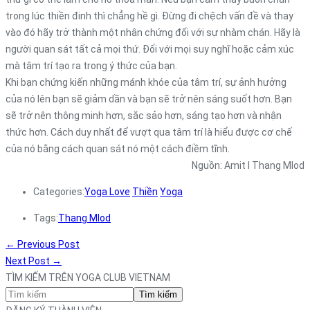
trong lúc thiền đinh thì chẳng hề gì. Đừng đi chệch vấn đề và thay
vào đó hãy trở thành một nhân chứng đối với sự nhàm chán. Hãy là
người quan sát tất cả mọi thứ. Đối với mọi suy nghĩ hoặc cảm xúc
mà tâm trí tạo ra trong ý thức của bạn.
Khi bạn chứng kiến ​​những mánh khóe của tâm trí, sự ảnh hưởng
của nó lên bạn sẽ giảm dần và bạn sẽ trở nên sáng suốt hơn. Bạn
sẽ trở nên thông minh hơn, sắc sảo hơn, sáng tạo hơn và nhận
thức hơn. Cách duy nhất để vượt qua tâm trí là hiểu được cơ chế
của nó bằng cách quan sát nó một cách điềm tĩnh.
Nguồn: Amit l Thang Mlod
Categories:
Yoga Love
Thiền
Yoga
Tags:
Thang Mlod
←
Previous Post
Next Post
→
TÌM KIẾM TRÊN YOGA CLUB VIETNAM
Tìm kiếm