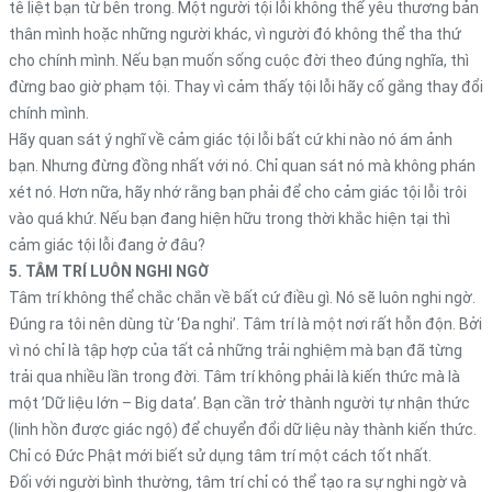
tê liệt bạn từ bên trong. Một người tội lỗi không thể yêu thương bản
thân mình hoặc những người khác, vì người đó không thể tha thứ
cho chính mình. Nếu bạn muốn sống cuộc đời theo đúng nghĩa, thì
đừng bao giờ phạm tội. Thay vì cảm thấy tội lỗi hãy cố gắng thay đổi
chính mình.
Hãy quan sát ý nghĩ về cảm giác tội lỗi bất cứ khi nào nó ám ảnh
bạn. Nhưng đừng đồng nhất với nó. Chỉ quan sát nó mà không phán
xét nó. Hơn nữa, hãy nhớ rằng bạn phải để cho cảm giác tội lỗi trôi
vào quá khứ. Nếu bạn đang hiện hữu trong thời khắc hiện tại thì
cảm giác tội lỗi đang ở đâu?
5. TÂM TRÍ LUÔN NGHI NGỜ
Tâm trí không thể chắc chắn về bất cứ điều gì. Nó sẽ luôn nghi ngờ.
Đúng ra tôi nên dùng từ ‘Đa nghi’. Tâm trí là một nơi rất hỗn độn. Bởi
vì nó chỉ là tập hợp của tất cả những trải nghiệm mà bạn đã từng
trải qua nhiều lần trong đời. Tâm trí không phải là kiến thức mà là
một ’Dữ liệu lớn – Big data’. Bạn cần trở thành người tự nhận thức
(linh hồn được giác ngộ) để chuyển đổi dữ liệu này thành kiến thức.
Chỉ có Đức Phật mới biết sử dụng tâm trí một cách tốt nhất.
Đối với người bình thường, tâm trí chỉ có thể tạo ra sự nghi ngờ và