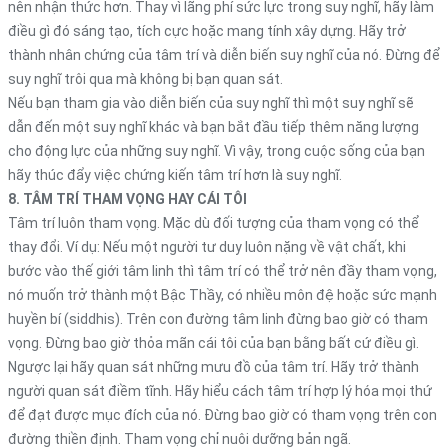
nên nhận thức hơn. Thay vì lãng phí sức lực trong suy nghĩ, hãy làm
điều gì đó sáng tạo, tích cực hoặc mang tính xây dựng. Hãy trở
thành nhân chứng của tâm trí và diễn biến suy nghĩ của nó. Đừng để
suy nghĩ trôi qua mà không bị bạn quan sát.
Nếu bạn tham gia vào diễn biến của suy nghĩ thì một suy nghĩ sẽ
dẫn đến một suy nghĩ khác và bạn bắt đầu tiếp thêm năng lượng
cho động lực của những suy nghĩ. Vì vậy, ​​trong cuộc sống của bạn
hãy thúc đẩy việc chứng kiến tâm trí hơn là suy nghĩ.
8. TÂM TRÍ THAM VỌNG HAY CÁI TÔI
Tâm trí luôn tham vọng. Mặc dù đối tượng của tham vọng có thể
thay đổi. Ví dụ: Nếu một người tư duy luôn nặng về vật chất, khi
bước vào thế giới tâm linh thì tâm trí có thể trở nên đầy tham vọng,
nó muốn trở thành một Bậc Thầy, có nhiều môn đệ hoặc sức mạnh
huyền bí (siddhis). Trên con đường tâm linh đừng bao giờ có tham
vọng. Đừng bao giờ thỏa mãn cái tôi của bạn bằng bất cứ điều gì.
Ngược lại hãy quan sát những mưu đồ của tâm trí. Hãy trở thành
người quan sát điềm tĩnh. Hãy hiểu cách tâm trí hợp lý hóa mọi thứ
để đạt được mục đích của nó. Đừng bao giờ có tham vọng trên con
đường thiền định. Tham vọng chỉ nuôi dưỡng bản ngã.