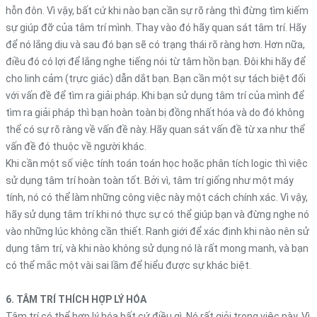
hỗn đôn. Vì vậy, bất cứ khi nào bạn cần sự rõ ràng thì đừng tìm kiếm
sự giúp đỡ của tâm trí mình. Thay vào đó hãy quan sát tâm trí. Hãy
để nó lắng dịu và sau đó bạn sẽ có trạng thái rõ ràng hơn. Hơn nữa,
điều đó có lợi để lắng nghe tiếng nói từ tâm hồn bạn. Đôi khi hãy để
cho linh cảm (trực giác) dẫn dắt bạn. Bạn cần một sự tách biệt đối
với vấn đề để tìm ra giải pháp. Khi bạn sử dụng tâm trí của mình để
tìm ra giải pháp thì bạn hoàn toàn bị đồng nhất hóa và do đó không
thể có sự rõ ràng về vấn đề này. Hãy quan sát vấn đề từ xa như thể
vấn đề đó thuộc về người khác.
Khi cần một số việc tính toán toán học hoặc phân tích logic thì việc
sử dụng tâm trí hoàn toàn tốt. Bởi vì, tâm trí giống như một máy
tính, nó có thể làm những công việc này một cách chính xác. Vì vậy,
hãy sử dụng tâm trí khi nó thực sự có thể giúp bạn và đừng nghe nó
vào những lúc không cần thiết. Ranh giới để xác định khi nào nên sử
dụng tâm trí, và khi nào không sử dụng nó là rất mong manh, và bạn
có thể mắc một vài sai lầm để hiểu được sự khác biệt.
6. TÂM TRÍ THÍCH HỢP LÝ HÓA
Tâm trí có thể hợp lý hóa bất cứ điều gì. Nó rất giỏi trong việc này. Vì