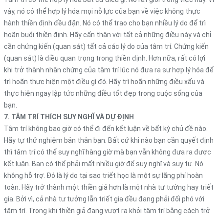
vậy, nó có thể hợp lý hóa mọi nỗ lực của bạn về việc không thực
hành thiền định đều đặn. Nó có thể trao cho bạn nhiều lý do để trì
hoãn buổi thiền định. Hãy cẩn thận với tất cả những điều này và chỉ
cần chứng kiến (quan sát) ​​tất cả các lý do của tâm trí. Chứng kiến ​​
(quan sát) là điều quan trọng trong thiền định. Hơn nữa, rất có lợi
khi trở thành nhân chứng của tâm trí lúc nó đưa ra sự hợp lý hóa để
trì hoãn thực hiện một điều gì đó. Hãy trì hoãn những điều xấu và
thực hiện ngay lập tức những điều tốt đẹp trong cuộc sống của
bạn.
7. TÂM TRÍ THÍCH SUY NGHĨ VÀ DỰ ĐỊNH
Tâm trí không bao giờ có thể đi đến kết luận về bất kỳ chủ đề nào.
Hãy tự thử nghiệm bản thân bạn. Bất cứ khi nào bạn cần quyết định
thì tâm trí có thể suy nghĩ hàng giờ mà bạn vẫn không đưa ra được
kết luận. Bạn có thể phải mất nhiều giờ để suy nghĩ và suy tư. Nó
không hỗ trợ. Đó là lý do tại sao triết học là một sự lãng phí hoàn
toàn. Hãy trở thành một thiền giả hơn là một nhà tư tưởng hay triết
gia. Bởi vì, cả nhà tư tưởng lẫn triết gia đều đang phải đối phó với
tâm trí. Trong khi thiền giả đang vượt ra khỏi tâm trí bằng cách trở