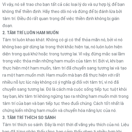
Vì vậy, nó sẽ trao cho bạn tất cả các loại lý do và sự hợp lý, để bạn
không thể thiền định. Hãy theo dõi nó và đừng để bị đánh lừa bởi
tâm trí. Điều đó rất quan trọng để việc thiền định không bị gián
đoạn.
2. TÂM TRÍ LUÔN HAM MUỐN
Tâm trí luôn khao khát. Không có gì có thể thỏa mãn nó, bởi vì nó
không bao giờ dừng lại trong thời khắc hiện tại, nó luôn luôn hiện
diện trong quá khứ hoặc trong tương lai. Vì vậy, đừng mắc sai lầm
trong việc thỏa mãn những ham muốn của tâm trí. Bởi vì, khi bạn
thực hiện một ham muốn, tâm trí đã chuyển sang tương lai và tạo
ra một ham muốn mới. Ham muốn mà bạn đã thực hiện với rất
nhiều nỗ lực lúc này không có ý nghĩa gì đối với tâm trí, vì nó đã
chuyển sang tương lai. Đó là cách mà cuộc sống tiếp tục tuột khỏi
tay bạn, khi tâm trí không ngừng tạo ra những ham muốn mới trong
tâm trí của bạn và bạn tiếp tục theo đuổi chúng. Cách tốt nhất là
chứng kiến ​​những ham muốn và chuyển hóa năng lực của nó.
3. TÂM TRÍ THÍCH SO SÁNH
Tâm trí thích so sánh. Đây là một thời dĩ vãng yêu thích của nó. Liệu
bạn đã từng nhận thấy rằng, bạn cảm thấy ghen tị nhiều hơn khi