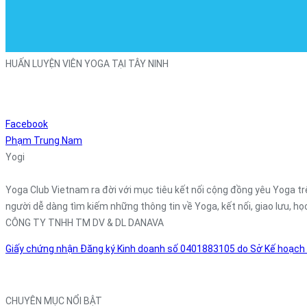
HUẤN LUYỆN VIÊN YOGA TẠI TÂY NINH
Facebook
Phạm Trung Nam
Yogi
Yoga Club Vietnam ra đời với mục tiêu kết nối cộng đồng yêu Yoga trê
người dễ dàng tìm kiếm những thông tin về Yoga, kết nối, giao lưu, họ
CÔNG TY TNHH TM DV & DL DANAVA
Giấy chứng nhận Đăng ký Kinh doanh số 0401883105 do Sở Kế hoạch
CHUYÊN MỤC NỔI BẬT