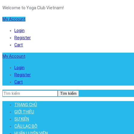
Welcome to Yoga Club Vietnam!
My Account
Login
Register
Cart
My Account
Login
Register
Cart
Tìm kiếm
TRANG CHỦ
GIỚI THIỆU
SỰ KIỆN
CÂU LẠC BỘ
HUẤN LUYỆN VIÊN