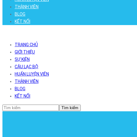
THÀNH VIÊN
BLOG
KẾT NỐI
TRANG CHỦ
GIỚI THIỆU
SỰ KIỆN
CÂU LẠC BỘ
HUẤN LUYỆN VIÊN
THÀNH VIÊN
BLOG
KẾT NỐI
Tìm kiếm