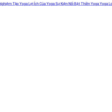
 Nghiệm Tập Yoga
Lợi Ích Của Yoga
Sự Kiện Nổi Bật
Thiền
Yoga
Yoga L