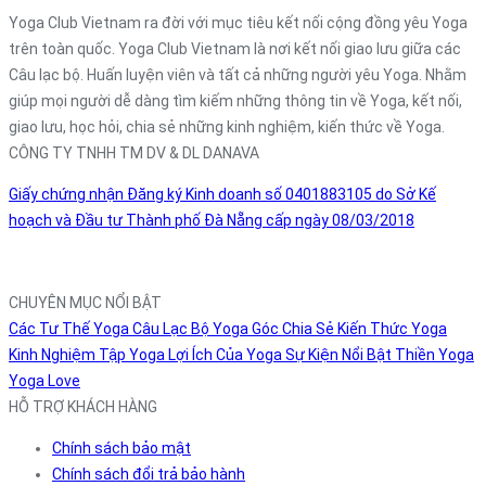
Yoga Club Vietnam ra đời với mục tiêu kết nối cộng đồng yêu Yoga
trên toàn quốc. Yoga Club Vietnam là nơi kết nối giao lưu giữa các
Câu lạc bộ. Huấn luyện viên và tất cả những người yêu Yoga. Nhằm
giúp mọi người dễ dàng tìm kiếm những thông tin về Yoga, kết nối,
giao lưu, học hỏi, chia sẻ những kinh nghiệm, kiến thức về Yoga.
CÔNG TY TNHH TM DV & DL DANAVA
Giấy chứng nhận Đăng ký Kinh doanh số 0401883105 do Sở Kế
hoạch và Đầu tư Thành phố Đà Nẵng cấp ngày 08/03/2018
CHUYÊN MỤC NỔI BẬT
Các Tư Thế Yoga
Câu Lạc Bộ Yoga
Góc Chia Sẻ
Kiến Thức Yoga
Kinh Nghiệm Tập Yoga
Lợi Ích Của Yoga
Sự Kiện Nổi Bật
Thiền
Yoga
Yoga Love
HỖ TRỢ KHÁCH HÀNG
Chính sách bảo mật
Chính sách đổi trả bảo hành