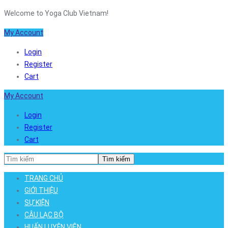
Welcome to Yoga Club Vietnam!
My Account
Login
Register
Cart
My Account
Login
Register
Cart
Tìm kiếm
TRANG CHỦ
GIỚI THIỆU
SỰ KIỆN
CÂU LẠC BỘ
HUẤN LUYỆN VIÊN